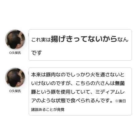
揚げきってないから
なん
これ実は
です
O久保氏
本来は豚肉なのでしっかり火を通さないと
いけないのですが、こちらの六さんは
無菌
豚
という豚を使用していて、ミディアムレ
O久保氏
アのような状態で食べられるんです。
※後日
諸説あることが発覚