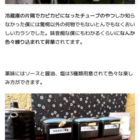
冷蔵庫の片隅でカピカピになったチューブのやつ
しか知ら
なかった僕には驚愕以外の何物でもないとんでもなくおい
しいカラシでした。味音痴な僕にもわかるくらいに
なんか
色々練り込まれて昇華
されてます。
薬味にはソースと醤油、塩は3種類用意されて色々な楽し
み方ができます。