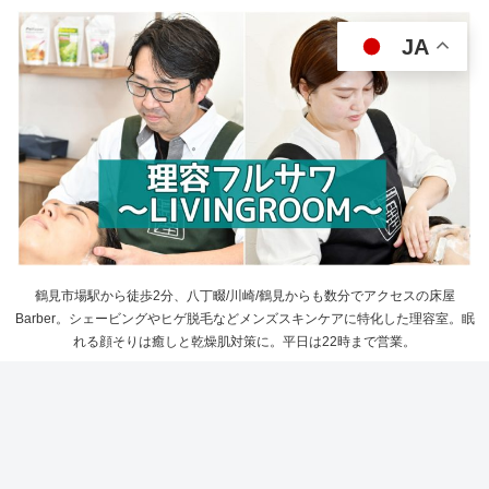
JA
鶴見市場駅から徒歩2分、八丁畷/川崎/鶴見からも数分でアクセスの床屋
Barber。シェービングやヒゲ脱毛などメンズスキンケアに特化した理容室。眠
れる顔そりは癒しと乾燥肌対策に。平日は22時まで営業。