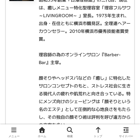
は、癒しメニュー特化型理容室「理容フルサワ
～LIVINGROOM～ 」室長。1973年生まれ、
出身・在住ともに横浜市鶴見区。全理連ヘアー
カウンセラー。2010年横浜市優秀技能者賞受
賞。
理容師の為のオンラインサロン『Barber-
Bar』主宰。
顔そりやヘッドスパなどの「癒し」に特化した
サロンコンセプトのもと、ストレス社会に生き
る現代人の疲れや肌荒れと向き合っている。特
にメンズ向けのシェービングは「顔そりという
名のエステ」として圧倒的な心地良さをもたら
し、その独自の顔そり術は評判を呼び遠方から
の来客も多い。
メニュー
ホーム
検索
トップ
サイドバー