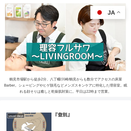
JA
鶴見市場駅から徒歩2分、八丁畷/川崎/鶴見からも数分でアクセスの床屋
Barber。シェービングやヒゲ脱毛などメンズスキンケアに特化した理容室。眠
れる顔そりは癒しと乾燥肌対策に。平日は22時まで営業。
『登別』
usual days