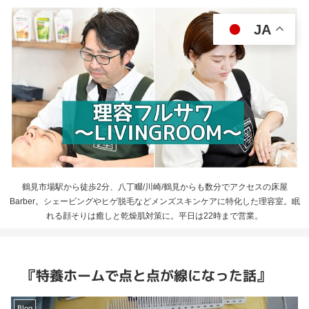
JA
鶴見市場駅から徒歩2分、八丁畷/川崎/鶴見からも数分でアクセスの床屋
Barber。シェービングやヒゲ脱毛などメンズスキンケアに特化した理容室。眠
れる顔そりは癒しと乾燥肌対策に。平日は22時まで営業。
『特養ホームで点と点が線になった話』
Blog