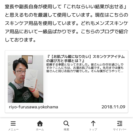
室長や副長自身が使用して「これならいい結果が出せる」
と思えるものを厳選して使用しています。現在はこちらの
スキンケア用品を使用しています。どれもメンズスキンケ
ア用品において一級品ばかりです。こちらのブログで紹介
しております。
『【お肌プル蔵になりたい】スキンケアアイテム
の選び方と手順とは？』
乾燥する季節となってきました。皆さんいかがお過ごしで
すか？こんにちは、古澤お肌プル蔵です。先月までは僕も
皆さんと同じお肌カサ蔵でした。そんな僕がどうやってお
肌プル蔵になったのか？今日はそんなお話をしたいと思い
ます。スキンケア用品選びと手順ま...
riyo-furusawa.yokohama
2018.11.09
Q お顔そりをするメリットとは？
メニュー
ホーム
検索
トップ
サイドバー