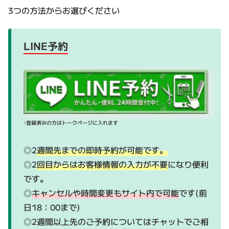
3つの方法からお選びください
LINE予約
↑登録済みの方はトークページに入れます
◎2
週間先までの即時予約が可能です。
◎2
回目からはお客様情報の入力が不要
になり便利
です。
◎
キャンセルや時間変更もサイト内で可能
です(前
日18：00まで)
◎2週間以上先のご予約についてはチャットでご相