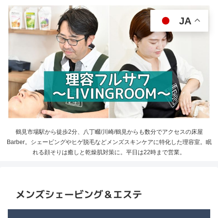
JA
鶴見市場駅から徒歩2分、八丁畷/川崎/鶴見からも数分でアクセスの床屋
Barber。シェービングやヒゲ脱毛などメンズスキンケアに特化した理容室。眠
れる顔そりは癒しと乾燥肌対策に。平日は22時まで営業。
メンズシェービング＆エステ