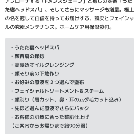
アプローチする「
Fメンズシェーブ」
と癒しの定番「
うた
た寝ヘッドスパ」、
そしてさらに
マッサージも増量
。極上
の名を冠して自信を持ってお届けする、頭皮とフェイシャ
ルの究極メンテナンス。ホームケア用保湿液付。
・うたた寝ヘッドスパ
・顔首肩の揉捻
・高浸透オイルクレンジング
・顔そり前の下地作り
・お好みの原液を２つ選んで塗布
・
フェイシャルトリートメント＆スチーム
・顔剃り（眉カット、鼻・耳のムダ毛カット込み）
・先ほど選んだ原液でさらにパック
・お客様の肌質に合った整肌仕上げ
（ご案内からお帰りまで約90分弱）