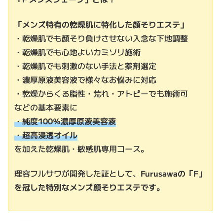
「メンズ特有の乾燥肌に特化した顔そりエステ」
・乾燥肌でも顔そり負けさせない入念な下地調整
・乾燥肌でも心地よいカミソリ施術
・乾燥肌でも刺激のない手法と薬剤選定
・濃厚原液美容液で様々なお悩みに対応
・乾燥からくる脂性・荒れ・アトピーでも施術可
などの基本要素に
・
純度100％濃厚原液美容液
・
超高浸透オイル
を加えた乾燥肌・敏感肌専用コース。
理容フルサワが開発した証として、
Furusawaの「F」
を冠した特別なメンズ顔そりエステです。