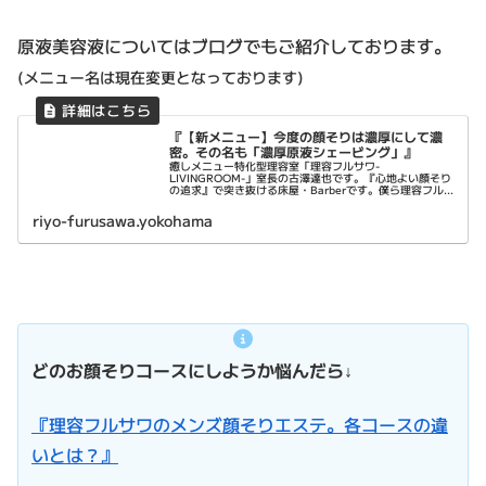
原液美容液についてはブログでもご紹介しております。
(メニュー名は現在変更となっております)
『【新メニュー】今度の顔そりは濃厚にして濃
密。その名も「濃厚原液シェービング」』
癒しメニュー特化型理容室「理容フルサワ-
LIVINGROOM-」室長の古澤達也です。『心地よい顔そり
の追求』で突き抜ける床屋・Barberです。僕ら理容フルサ
ワの顔そりは、乾燥肌に向き合うことに特化し、ストレス
社会で頑張るあなたにひとときの...
riyo-furusawa.yokohama
どのお顔そりコースにしようか悩んだら↓
『理容フルサワのメンズ顔そりエステ。各コースの違
いとは？』