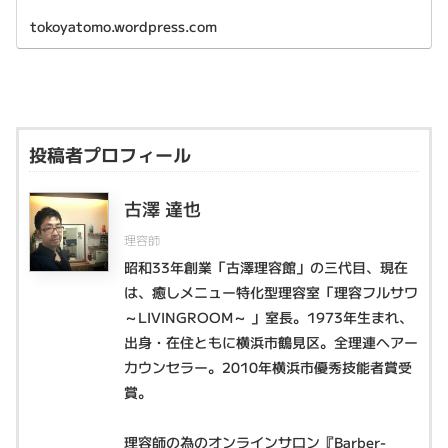
tokoyatomo.wordpress.com
投稿者プロフィール
古澤 達也
理容師
昭和33年創業「古澤理容館」の三代目、現在
は、癒しメニュー特化型理容室「理容フルサワ
～LIVINGROOM～ 」室長。1973年生まれ、
出身・在住ともに横浜市鶴見区。全理連ヘアー
カウンセラー。2010年横浜市優秀技能者賞受
賞。
理容師の為のオンラインサロン『Barber-