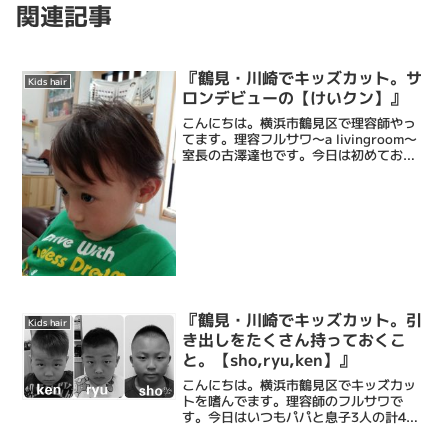
関連記事
『鶴見・川崎でキッズカット。サ
Kids hair
ロンデビューの【けいクン】』
こんにちは。横浜市鶴見区で理容師やっ
てます。理容フルサワ〜a livingroom〜
室長の古澤達也です。今日は初めてお店
で髪を切るという【けいクン】今までは
ママが自宅でカットをしていたそうで
す。今回は、憧れの仮面ライダーエグゼ
イドの主人公...
『鶴見・川崎でキッズカット。引
Kids hair
き出しをたくさん持っておくこ
と。【sho,ryu,ken】』
こんにちは。横浜市鶴見区でキッズカッ
トを嗜んでます。理容師のフルサワで
す。今日はいつもパパと息子3人の計4人
でご来店のお客様をご紹介。4人とも短ー