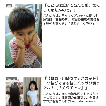
くしていくのですが、みんな同じじゃ面
白くないので、それぞれ違う形に切って
『こどもは泣いて当たり前。気に
Blog
ます。違ければいいとい...
してませんので。』
こんにちは。日々キッズカットに勤しむ
理容師、古澤です。 本日ご来店のあるお
子様のお話です。 1歳ちょっとのお子様
で、激しく泣いて動いてしまったため、
カットできずにお帰りになりました。 ど
うにもできなかった僕も残念ですが、一
番残念だったのはや...
『【鶴見・川崎でキッズカット】
Kids hair
二つ結びできる位にバッサリ切っ
たよ！【さくらチャン】』
こんにちは。横浜市鶴見区でキッズカッ
トしてます。理容師の古澤です。今日は
ママが理容フルサワ〜a livingroom〜
LINEを見てご来店してくださった【さく