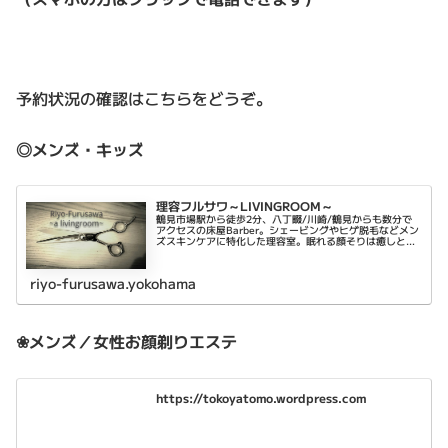
予約状況の確認はこちらをどうぞ。
◎メンズ・キッズ
理容フルサワ～LIVINGROOM～
鶴見市場駅から徒歩2分、八丁畷/川崎/鶴見からも数分で
アクセスの床屋Barber。シェービングやヒゲ脱毛などメン
ズスキンケアに特化した理容室。眠れる顔そりは癒しと乾
燥肌対策に。平日は22時まで営業。
riyo-furusawa.yokohama
❀メンズ／女性お顔剃りエステ
https://tokoyatomo.wordpress.com