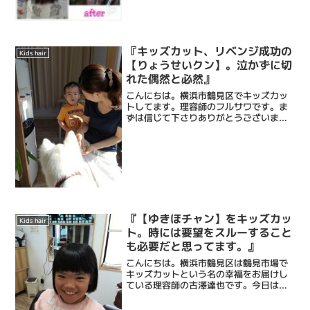
らチャン】キレイな髪です。しかしママ
は、二つ結びできる位にバッサリいきた
い！とのこ...
『キッズカット、リベンジ成功の
Kids hair
【りょうせいクン】。泣かずに切
れた偶然と必然』
こんにちは。横浜市鶴見区でキッズカッ
トしてます。理容師のフルサワです。ま
ずは信じて下さりありがとうございま
す！ と言わせて下さい。そんな出来事が
ありました。 こちらの男の子【りょうせ
いクン】。前回はお兄ちゃんと来店し、
カットに挑んだのですが...
『【ゆきほチャン】をキッズカッ
Kids hair
ト。時には要望をスルーすること
も必要だと思ってます。』
こんにちは。横浜市鶴見区は鶴見市場で
キッズカットという名の幸福をお届けし
ている理容師の古澤達也です。今日は
【ゆきほチャン】の髪。よく、「この子
の髪、すぐ跳ねちゃうので多めに梳いて