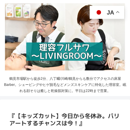
JA
鶴見市場駅から徒歩2分、八丁畷/川崎/鶴見からも数分でアクセスの床屋
Barber。シェービングやヒゲ脱毛などメンズスキンケアに特化した理容室。眠
れる顔そりは癒しと乾燥肌対策に。平日は22時まで営業。
『【キッズカット】今日から冬休み。バリ
アートするチャンスは今！』