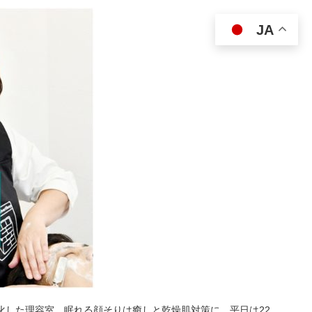
JA
特化した理容室。眠れる顔そりは癒しと乾燥肌対策に。平日は22