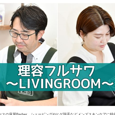
セスの床屋Barber。シェービングやヒゲ脱毛などメンズスキンケアに