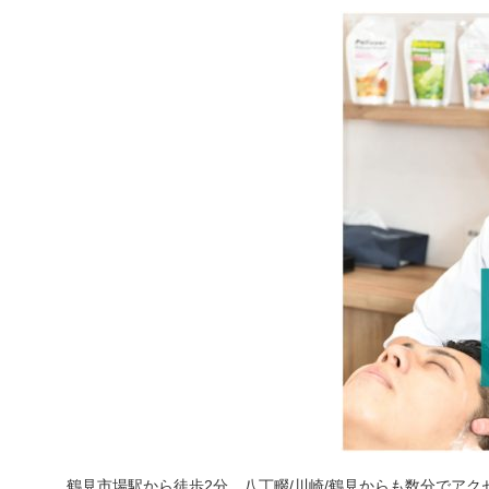
鶴見市場駅から徒歩2分、八丁畷/川崎/鶴見からも数分でアク