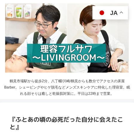
JA
鶴見市場駅から徒歩2分、八丁畷/川崎/鶴見からも数分でアクセスの床屋
Barber。シェービングやヒゲ脱毛などメンズスキンケアに特化した理容室。眠
れる顔そりは癒しと乾燥肌対策に。平日は22時まで営業。
『ふとあの頃の必死だった自分に会えたこ
と』