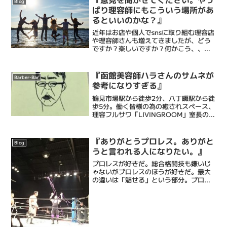
『意見を聞かせてください。やっ
Blog
をもたらし...
ぱり理容師にもこういう場所があ
るといいのかな？』
近年はお店や個人でsnsに取り組む理容店
や理容師さんも増えてきましたが、どう
ですか？楽しいですか？何かこう、、、
息苦しさ、生きづらさのようなものを感
じてませんか？発信は頑張ってるんだけ
ど、なんかくすぶっているような。僕も
『函館美容師ハラさんのサムネが
Barber-Bar
比較的発信は頑張って...
参考になりすぎる』
鶴見市場駅から徒歩2分、八丁畷駅から徒
歩5分。働く皆様の為の癒されスペース、
理容フルサワ「LIVINGROOM」室長の古
澤達也です。乾燥肌に特化したエステシ
ェービングと眠れるヘッドスパで忙しい
毎日に癒しのひとときを提供するメンズ
『ありがとうプロレス。ありがと
Blog
バーバーです...
うと言われる人になりたい。』
プロレスが好きだ。総合格闘技も嫌いじ
ゃないがプロレスのほうが好きだ。最大
の違いは「魅せる」という部分。プロレ
スには「相手の技を受けた上で勝つ」と
いう暗黙の掟のようなものがある。総合
格闘技は相手の良さを殺して、やられる
前に倒す。受けてる余裕は...