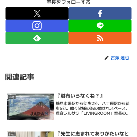
室長をフォローする
古澤 達也
関連記事
『財布いらなくね？』
Blog
鶴見市場駅から徒歩2分、八丁畷駅から徒
歩5分。働く皆様の為の癒されスペース、
理容フルサワ「LIVINGROOM」室長の古
澤達也です。乾燥肌に特化したエステシ
ェービングと眠れるヘッドスパで忙しい
毎日に癒しのひとときを提供するメンズ
バーバーです...
『先生に恵まれてありがたいなと
Blog