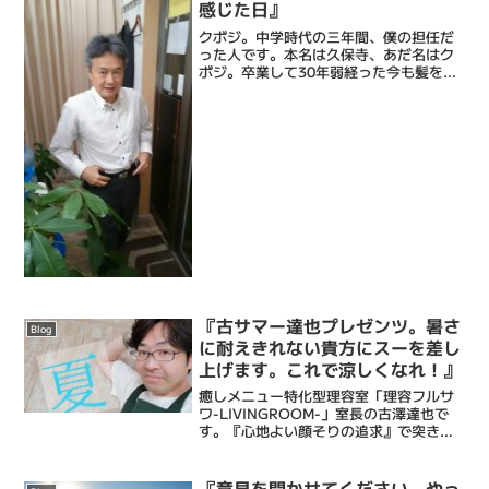
感じた日』
クボジ。中学時代の三年間、僕の担任だ
った人です。本名は久保寺、あだ名はク
ボジ。卒業して30年弱経った今も髪を切
りにきてくれてます。当時中学生だった
僕は30年の年月の間に理容師になり結婚
し家を建て二娘の父となり最近ブロガー
になりました 笑そし...
『古サマー達也プレゼンツ。暑さ
Blog
に耐えきれない貴方にスーを差し
上げます。これで涼しくなれ！』
癒しメニュー特化型理容室「理容フルサ
ワ-LIVINGROOM-」室長の古澤達也で
す。『心地よい顔そりの追求』で突き抜
けてる床屋・Barberです。僕ら理容フル
サワの顔そりは、ストレス社会で頑張る
あなたにひとときの心地よい癒しと眠り