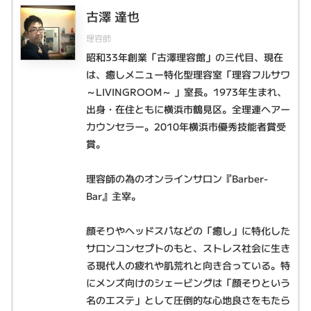
古澤 達也
理容師
昭和33年創業「古澤理容館」の三代目、現在
は、癒しメニュー特化型理容室「理容フルサワ
～LIVINGROOM～ 」室長。1973年生まれ、
出身・在住ともに横浜市鶴見区。全理連ヘアー
カウンセラー。2010年横浜市優秀技能者賞受
賞。
理容師の為のオンラインサロン『Barber-
Bar』主宰。
顔そりやヘッドスパなどの「癒し」に特化した
サロンコンセプトのもと、ストレス社会に生き
る現代人の疲れや肌荒れと向き合っている。特
にメンズ向けのシェービングは「顔そりという
名のエステ」として圧倒的な心地良さをもたら