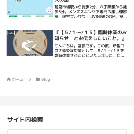
鶴見市場駅から徒歩2分、八丁畷駅から徒
歩5分。メンズスキンケア専門の癒し理容
室、理容フルサワ「LIVINGROOM」室長
の古澤達也です。乾燥肌に特化したエス
テシェービング、日々の髭剃りを簡単に
するヒゲ脱毛、頭皮環境を整えるヘッド
『【５/１～/１５】臨時休業のお
info
スパ、等で癒...
知らせ とお伝えしたいこと。』
こんにちは。室長です。この度、新型コ
ロナ感染症対策として、５/１～/１５を
臨時休業することといたしました。自分
自身が感染源となってしまわないかとい
う不安のなかで日々感染リスクと向き合
ってまいりました。しかしそれはメンタ
ル的にかなりキツイもの...
ホーム
Blog
サイト内検索