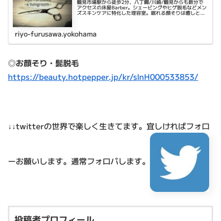
鶴見市場駅から徒歩2分、八丁畷/川崎/鶴見からも数分で
アクセスの床屋Barber。シェービングやヒゲ脱毛などメン
ズスキンケアに特化した理容室。眠れる顔そりは癒しと乾
燥肌対策に。平日は22時まで営業。
riyo-furusawa.yokohama
◎
お顔そり・髭脱毛
https://beauty.hotpepper.jp/kr/slnH000533853/
↓↓twitterの世界で楽しく生きてます。
宜しければフォロ
ーお願いします。通常フォロバします。
投稿者プロフィール