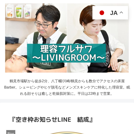
JA
鶴見市場駅から徒歩2分、八丁畷/川崎/鶴見からも数分でアクセスの床屋
Barber。シェービングやヒゲ脱毛などメンズスキンケアに特化した理容室。眠
れる顔そりは癒しと乾燥肌対策に。平日は22時まで営業。
『空き枠お知らせLINE 結成』
Blog