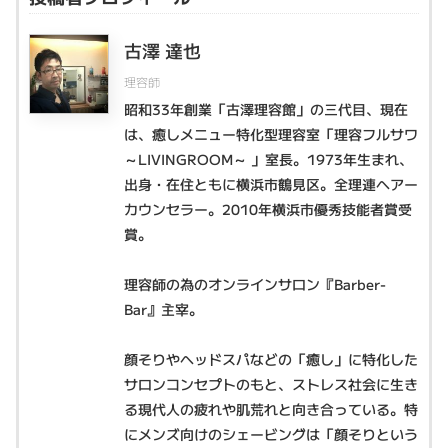
古澤 達也
理容師
昭和33年創業「古澤理容館」の三代目、現在
は、癒しメニュー特化型理容室「理容フルサワ
～LIVINGROOM～ 」室長。1973年生まれ、
出身・在住ともに横浜市鶴見区。全理連ヘアー
カウンセラー。2010年横浜市優秀技能者賞受
賞。
理容師の為のオンラインサロン『Barber-
Bar』主宰。
顔そりやヘッドスパなどの「癒し」に特化した
サロンコンセプトのもと、ストレス社会に生き
る現代人の疲れや肌荒れと向き合っている。特
にメンズ向けのシェービングは「顔そりという