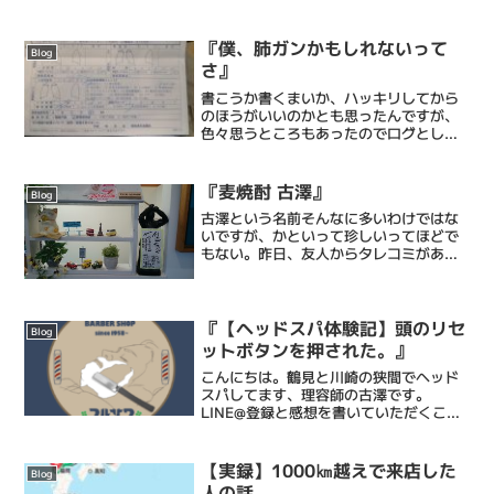
エステシェービング、日々の髭剃りを簡
単にするヒゲ脱毛、頭皮環境を整えるヘ
ッドスパ、等...
『僕、肺ガンかもしれないって
Blog
さ』
書こうか書くまいか、ハッキリしてから
のほうがいいのかとも思ったんですが、
色々思うところもあったのでログとして
残しておきます。この前横浜市の無料ガ
ン検診を受けまして。受けたのは肺と大
腸のガン検診でした。結果は2ヶ月後くら
『麦焼酎 古澤』
Blog
いと言われていたのです...
古澤という名前そんなに多いわけではな
いですが、かといって珍しいってほどで
もない。昨日、友人からタレコミがあり
ツイッターに悪口が書かれてるから#古澤
で検索せよとのことで。調べてみました
が見つからず(たぶんガセネタ)かわりに
「麦焼酎 古澤」...
『【ヘッドスパ体験記】頭のリセ
Blog
ットボタンを押された。』
こんにちは。鶴見と川崎の狭間でヘッド
スパしてます、理容師の古澤です。
LINE@登録と感想を書いていただくこと
が条件の、ヘッドスパ平日メンズ無料・
レディース半額キャンペーン。ヘッドス
パの気持ち良さを表現するにあたり、僕
【実録】1000㎞越えで来店した
Blog
一人では絶対に思い付かな...
人の話