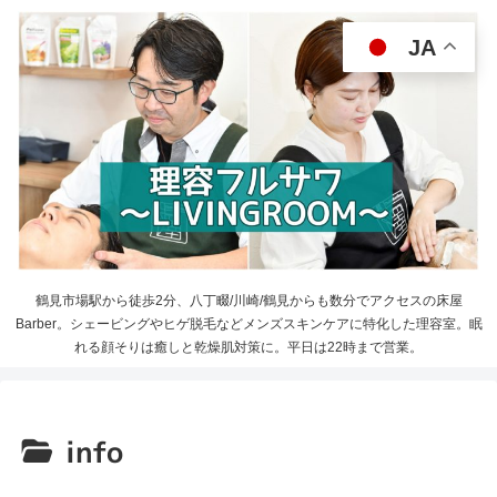
JA
鶴見市場駅から徒歩2分、八丁畷/川崎/鶴見からも数分でアクセスの床屋
Barber。シェービングやヒゲ脱毛などメンズスキンケアに特化した理容室。眠
れる顔そりは癒しと乾燥肌対策に。平日は22時まで営業。
info