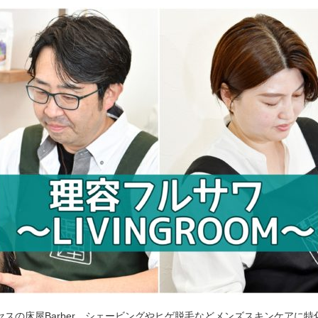
セスの床屋Barber。シェービングやヒゲ脱毛などメンズスキンケアに