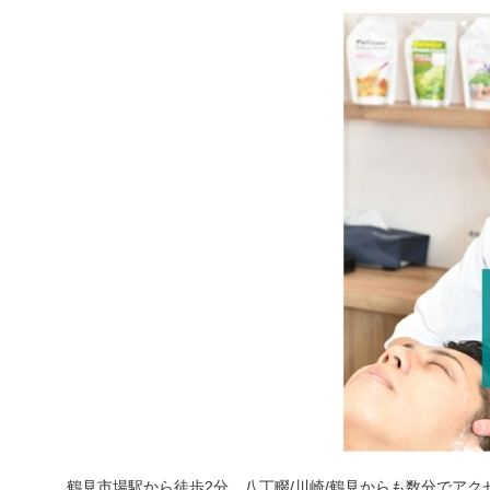
鶴見市場駅から徒歩2分、八丁畷/川崎/鶴見からも数分でアク