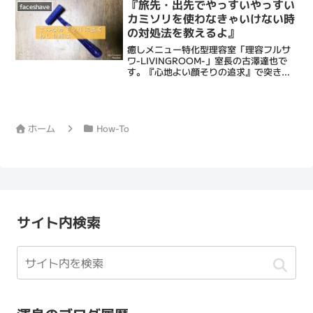
『旅先・出先でやっすいやっすい
faceshave
カミソリを使わなきゃいけない時
の対処法を教えるよ』
癒しメニュー特化型理容室「理容フルサ
ワ-LIVINGROOM-」室長の古澤達也で
す。『心地よい顔そりの追求』で突き抜
けてる床屋・Barberです。僕ら理容フル
サワの顔そりは、ストレス社会で頑張る
あなたにひとときの心地よい癒しと眠り
をもたらし...
ホーム
How-To
サイト内検索