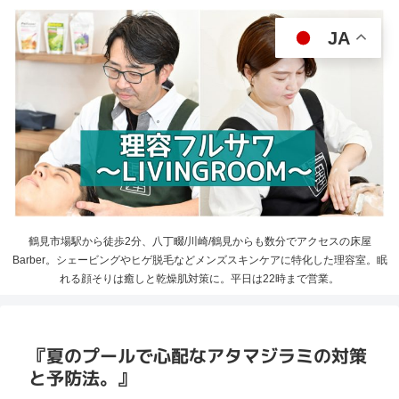
JA
鶴見市場駅から徒歩2分、八丁畷/川崎/鶴見からも数分でアクセスの床屋
Barber。シェービングやヒゲ脱毛などメンズスキンケアに特化した理容室。眠
れる顔そりは癒しと乾燥肌対策に。平日は22時まで営業。
『夏のプールで心配なアタマジラミの対策
と予防法。』