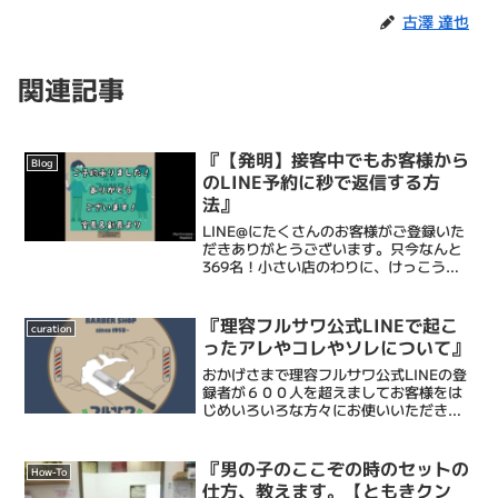
古澤 達也
関連記事
『【発明】接客中でもお客様から
Blog
のLINE予約に秒で返信する方
法』
LINE@にたくさんのお客様がご登録いた
だきありがとうございます。只今なんと
369名！小さい店のわりに、けっこう頑
張ってるほうだよね、コレ。 LINE@での
ご予約が当たり前になってきますと、接
客中に手を止めて電話に出ることが減り
『理容フルサワ公式LINEで起こ
curation
とてもありが...
ったアレやコレやソレについて』
おかげさまで理容フルサワ公式LINEの登
録者が６００人を超えましてお客様をは
じめいろいろな方々にお使いいただきあ
りがとうございます。そんな中で様々な
使い方があることがわかってきましたの
でここでご報告いたします。case 1 ご
『男の子のここぞの時のセットの
How-To
予約お名...
仕方、教えます。【ともきクン