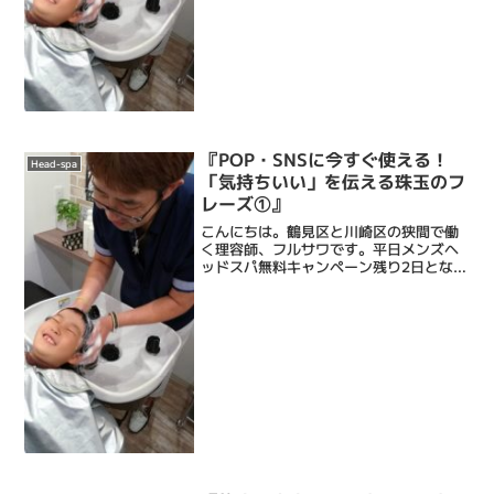
『POP・SNSに今すぐ使える！
Head-spa
「気持ちいい」を伝える珠玉のフ
レーズ①』
こんにちは。鶴見区と川崎区の狭間で働
く理容師、フルサワです。平日メンズヘ
ッドスパ無料キャンペーン残り2日となり
ました。全国の理美容師さん。他の業の
方も。ブログやSNS、POPやチラシを書
くとき、『気持ち良さ』を言葉で伝える
って難しくないです...