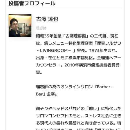
投稿者プロフィール
古澤 達也
理容師
昭和33年創業「古澤理容館」の三代目、現在
は、癒しメニュー特化型理容室「理容フルサワ
～LIVINGROOM～ 」室長。1973年生まれ、
出身・在住ともに横浜市鶴見区。全理連ヘアー
カウンセラー。2010年横浜市優秀技能者賞受
賞。
理容師の為のオンラインサロン『Barber-
Bar』主宰。
顔そりやヘッドスパなどの「癒し」に特化した
サロンコンセプトのもと、ストレス社会に生き
る現代人の疲れや肌荒れと向き合っている。特
にメンズ向けのシェービングは「顔そりという