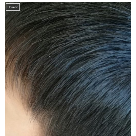
How-To