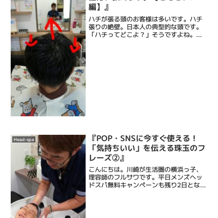
編】』
ハチが張る頭のお客様は多いです。ハチ
張りの絶壁。日本人の典型的な頭です。
「ハチってどこよ？」そうですよね。わ
からない人もいるでしょう。解説しま
す。僕を使って。寿司ざんまいではあり
ません。理容師です。で、このハチマキ
を巻く部分がハチなのですが...
『POP・SNSに今すぐ使える！
Head-spa
「気持ちいい」を伝える珠玉のフ
レーズ②』
こんにちは。川崎が生活圏の横浜っ子、
理容師のフルサワです。平日メンズヘッ
ドスパ無料キャンペーンも残り2日となり
ました。全国の理美容師さん。いや、他
の業の方でも。ブログやSNS、または
POPやチラシを書くときに、技術の『気
持ち良さ』を伝える為...