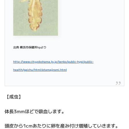
出典 横浜市保健所hpより
http://www.city.yokohama.lg.jp/kenko/public-hygi/public-
health/gaichu/html/atamajirami.html
【成虫】
体長3mmほどで吸血します。
頭皮から1cmあたりに卵を産み付け増殖していきます。