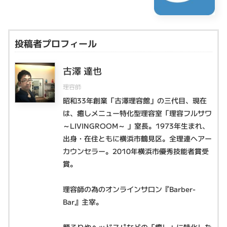
投稿者プロフィール
古澤 達也
理容師
昭和33年創業「古澤理容館」の三代目、現在
は、癒しメニュー特化型理容室「理容フルサワ
～LIVINGROOM～ 」室長。1973年生まれ、
出身・在住ともに横浜市鶴見区。全理連ヘアー
カウンセラー。2010年横浜市優秀技能者賞受
賞。
理容師の為のオンラインサロン『Barber-
Bar』主宰。
顔そりやヘッドスパなどの「癒し」に特化した