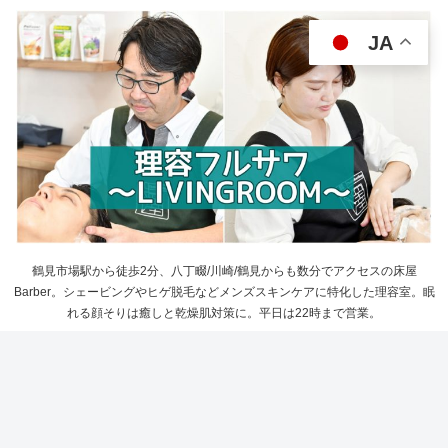
JA
鶴見市場駅から徒歩2分、八丁畷/川崎/鶴見からも数分でアクセスの床屋
Barber。シェービングやヒゲ脱毛などメンズスキンケアに特化した理容室。眠
れる顔そりは癒しと乾燥肌対策に。平日は22時まで営業。