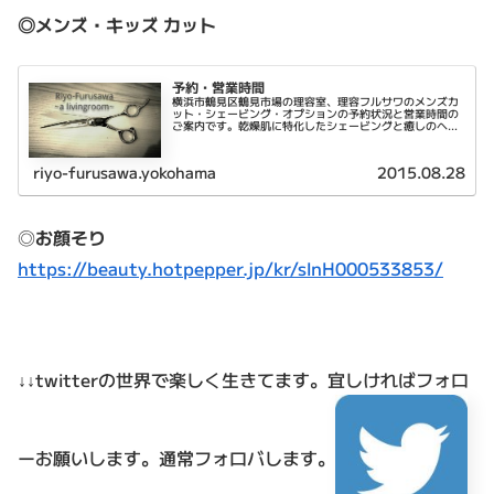
◎メンズ・キッズ カット
予約・営業時間
横浜市鶴見区鶴見市場の理容室、理容フルサワのメンズカ
ット・シェービング・オプションの予約状況と営業時間の
ご案内です。乾燥肌に特化したシェービングと癒しのヘッ
ドスパが特徴です。
riyo-furusawa.yokohama
2015.08.28
◎
お顔そり
https://beauty.hotpepper.jp/kr/slnH000533853/
↓↓twitterの世界で楽しく生きてます。
宜しければフォロ
ーお願いします。通常フォロバします。