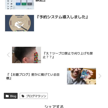
『予約システム導入しました』
『え？ツーブロ禁止で刈り上げも禁
止？？』
『【お題ブログ】密かに掲げている目
標』
Blog
ブログマラソン
シェアする