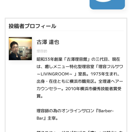
投稿者プロフィール
古澤 達也
理容師
昭和33年創業「古澤理容館」の三代目、現在
は、癒しメニュー特化型理容室「理容フルサワ
～LIVINGROOM～ 」室長。1973年生まれ、
出身・在住ともに横浜市鶴見区。全理連ヘアー
カウンセラー。2010年横浜市優秀技能者賞受
賞。
理容師の為のオンラインサロン『Barber-
Bar』主宰。