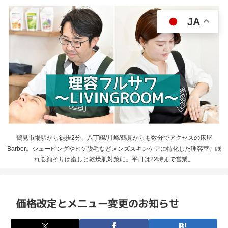
JA
鶴見市場駅から徒歩2分、八丁畷/川崎/鶴見からも数分でアクセスの床屋
Barber。シェービングやヒゲ脱毛などメンズスキンケアに特化した理容室。眠
れる顔そりは癒しと乾燥肌対策に。平日は22時まで営業。
価格改定とメニュー変更のお知らせ