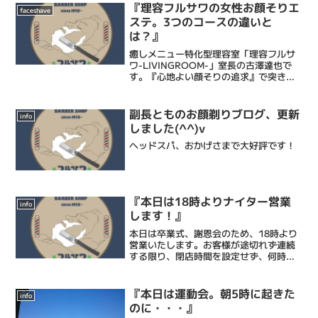
『理容フルサワの女性お顔そりエ
faceshave
ステ。3つのコースの違いと
は？』
癒しメニュー特化型理容室「理容フルサ
ワ-LIVINGROOM-」室長の古澤達也で
す。『心地よい顔そりの追求』で突き抜
ける床屋・Barberです。僕ら理容フルサ
ワの顔そりは、ストレス社会で頑張るあ
なたにひとときの心地よい癒しと眠りを
副長とものお顔剃りブログ、更新
info
もたらし、...
しました(^^)v
ヘッドスパ、おかげさまで大好評です！
『本日は18時よりナイター営業
info
します！』
本日は卒業式、謝恩会のため、18時より
営業いたします。お客様が途切れず連続
する限り、閉店時間を設定せず、何時ま
ででも受付ますので、どうかご容赦くだ
さいませ。。現在すでに18時台の予約が
埋まりましたので、19時以降のご案内に
『本日は運動会。朝5時に起きた
info
なります。夜間には...
のに・・・』