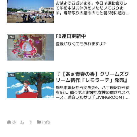
おはようございます。今日は運動会でし
て午前中はお休みをいただいておりま
す。場所取りの指令のもと朝5時に起きて
5時半には並んだのですがこの行
列・・・・今年で7回目の運動会の場所取
りになりますが年々増えてる印象・・・
最終的にはディズニーランドの...
FB連日更新中
info
登録がなくてもみれますよ?
『【あぁ青春の香】クリームズク
info
リーム新作「レモラーテ」発売』
鶴見市場駅から徒歩2分、八丁畷駅から徒
歩5分。働く男とお疲れ女性の癒されスペ
ース。理容フルサワ「LIVINGROOM」室
長の古澤達也です。弊理容室は乾燥肌に
特化したエステシェービングと忙しい毎
日に癒しのひとときを提供するメンズバ
ーバーです。...
ホーム
info