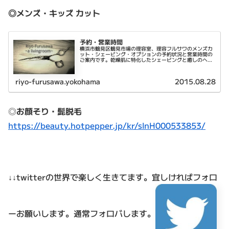
◎メンズ・キッズ カット
予約・営業時間
横浜市鶴見区鶴見市場の理容室、理容フルサワのメンズカ
ット・シェービング・オプションの予約状況と営業時間の
ご案内です。乾燥肌に特化したシェービングと癒しのヘッ
ドスパが特徴です。
riyo-furusawa.yokohama
2015.08.28
◎
お顔そり・髭脱毛
https://beauty.hotpepper.jp/kr/slnH000533853/
↓↓twitterの世界で楽しく生きてます。
宜しければフォロ
ーお願いします。通常フォロバします。