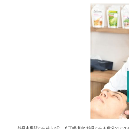
鶴見市場駅から徒歩2分、八丁畷/川崎/鶴見からも数分でアク