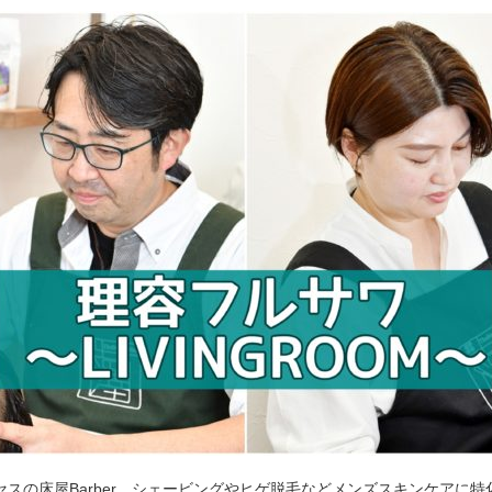
セスの床屋Barber。シェービングやヒゲ脱毛などメンズスキンケアに