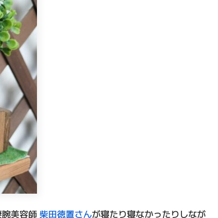
凄腕美容師
柴田徳置さん
が寝たり寝なかったりしなが