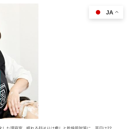
JA
特化した理容室。眠れる顔そりは癒しと乾燥肌対策に。平日は22