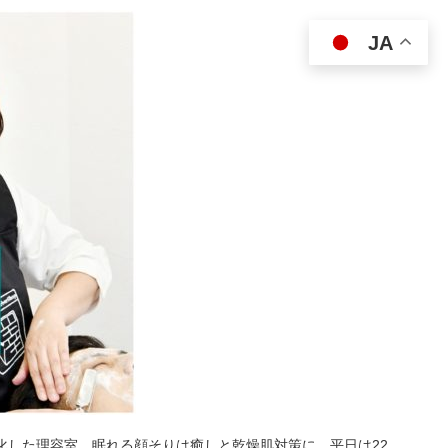
JA
特化した理容室。眠れる顔そりは癒しと乾燥肌対策に。平日は22