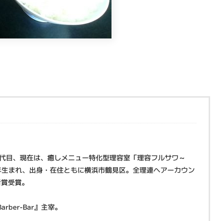
三代目、現在は、癒しメニュー特化型理容室「理容フルサワ～
973年生まれ、出身・在住ともに横浜市鶴見区。全理連ヘアーカウン
者賞受賞。
ber-Bar』主宰。