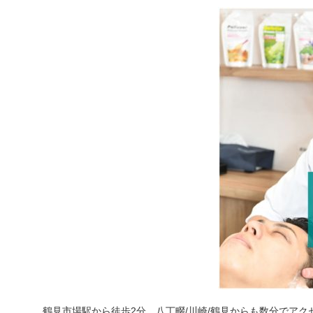
鶴見市場駅から徒歩2分、八丁畷/川崎/鶴見からも数分でアク