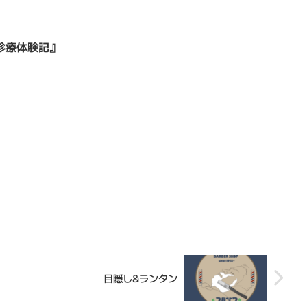
診療体験記』
目隠し&ランタン