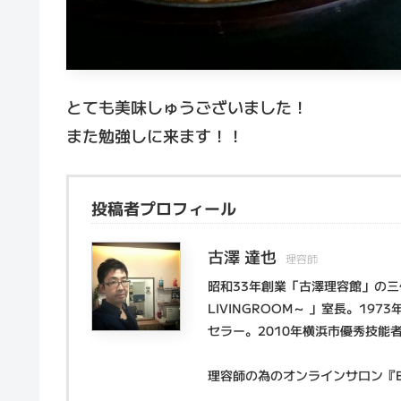
とても美味しゅうございました！
また勉強しに来ます！！
投稿者プロフィール
古澤 達也
理容師
昭和33年創業「古澤理容館」の
LIVINGROOM～ 」室長。1
セラー。2010年横浜市優秀技能
理容師の為のオンラインサロン『Bar