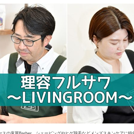
セスの床屋Barber。シェービングやヒゲ脱毛などメンズスキンケアに