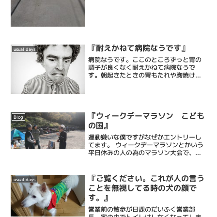
『耐えかねて病院なうです』
usual days
病院なうです。ここのところずっと胃の
調子が良くなく耐えかねて病院なうで
す。朝起きたときの胃もたれや胸焼け、
胸の圧迫感がひどいです。前にも診断さ
れた逆流性の胃炎やら食道炎やらそんな
ところかなー、と。たぶん診察してもら
っても「まぁストレスかな？...
『ウィークデーマラソン こども
Blog
の国』
運動嫌いな僕ですがなぜかエントリーし
てます。 ウィークデーマラソンとかいう
平日休みの人の為のマラソン大会で、僕
はリレーの部で組合仲間と共に10区間の
8番目、4キロを走ります。走るといって
も、僕は早歩きに近いペースですけど
『ご覧ください。これが人の言う
usual days
も、、、、なんならあ...
ことを無視してる時の犬の顔で
す。』
営業前の散歩が日課のだいふく営業部
長。家の中でトイレはしなくなってしま