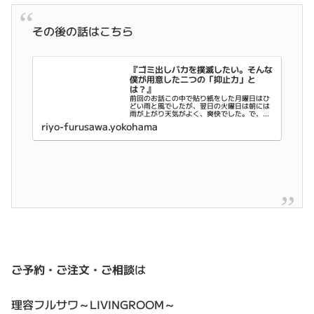
その後の話はこちら
『ゴミ出しバカを撲滅したい。そんな
僕が用意した二つの「抑止力」と
は？』
前回のお話この中で貼り紙をした月曜日はひ
どい雨と風でしたが、翌日の火曜日は朝には
雨が上がり天気がよく、爽快でした。で、散
歩を終え家に帰るとあれ？や・・・破けと
riyo-furusawa.yokohama
る・・・月曜から火曜にかけての激しい風雨
でやられてしまったようだ。効果がない上に
短...
ご予約・ご注文・ご相談
は
理容フルサワ～LIVINGROOM～