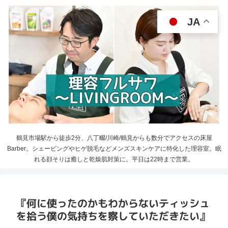
JA
鶴見市場駅から徒歩2分、八丁畷/川崎/鶴見からも数分でアクセスの床屋
Barber。シェービングやヒゲ脱毛などメンズスキンケアに特化した理容室。眠
れる顔そりは癒しと乾燥肌対策に。平日は22時まで営業。
『何に使ったのかもわからないティッシュ
を拾う僕の気持ちを察していただきたい』