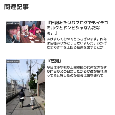
関連記事
『日記みたいなブログでもイチゴ
usual days
ミルクとドンピシャなんだな
ぁ。』
あけましておめでとうございます。昨年
は皆様ありがとうございました。おかげ
さまで昨年を上回る結果を出すことがで
きました。ご来店いただいた皆様に少し
でも喜んでいただいたり、癒されたりし
ていただけるよう、今年も全力で励みま
『感謝』
usual days
す。今年は、創業60周年...
今日は小学校が土曜参観の代休なのです
が昨日が父の日だったからか僕が疲れ切
ってると察したのか副長は娘を連れて二
人で遊園地に行きました。二人だけで遊
園地なんてたぶん初めてじゃないかな。
喧嘩して帰ってこなきゃいいけど w最高
の父の日をありがとう。...