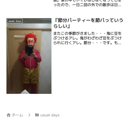
ったので、一日二回の外での散歩は日課
であるとともに義務でもあるわけです。
しかし、彼には苦手なことがあります。
それは濡れること。特に顔が濡れるのを
『節分パーティーを節パっていう
usual days
異常に嫌がります。期せずし...
らしい』
またこの季節がきました・・・鬼に豆を
ぶつけるアレ。鬼がわざわざ豆をぶつけ
られに行くアレ。節分・・・です。もち
ろんぶつけられ役の鬼は私。この画像を
fb（）にあげたところ「雷様」または、
ド直球で「高木ブー」などと、温かいお
声を頂戴しましたがいち...
ホーム
usual days