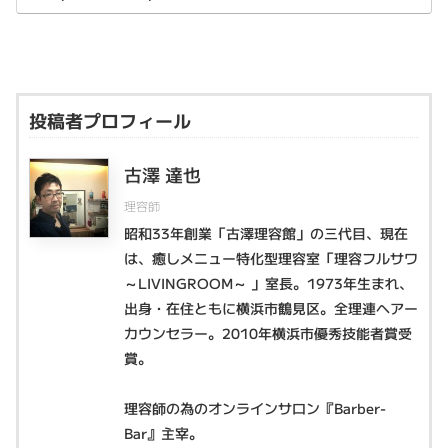
投稿者プロフィール
古澤 達也
理容師
昭和33年創業「古澤理容館」の三代目、現在
は、癒しメニュー特化型理容室「理容フルサワ
～LIVINGROOM～ 」室長。1973年生まれ、
出身・在住ともに横浜市鶴見区。全理連ヘアー
カウンセラー。2010年横浜市優秀技能者賞受
賞。
理容師の為のオンラインサロン『Barber-
Bar』主宰。