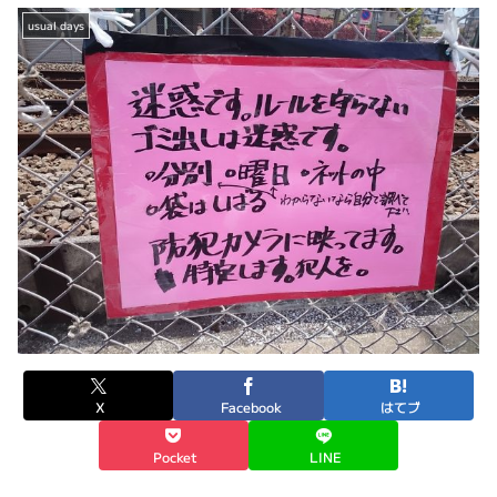
usual days
X
Facebook
はてブ
Pocket
LINE