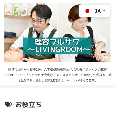
JA
鶴見市場駅から徒歩2分、八丁畷/川崎/鶴見からも数分でアクセスの床屋
Barber。シェービングやヒゲ脱毛などメンズスキンケアに特化した理容室。眠
れる顔そりは癒しと乾燥肌対策に。平日は22時まで営業。
お役立ち