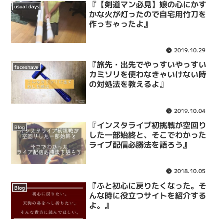
『【剣道マン必見】娘の心にかす
usual days
かな火が灯ったので自宅用竹刀を
作っちゃったよ』
2019.10.29
『旅先・出先でやっすいやっすい
faceshave
カミソリを使わなきゃいけない時
の対処法を教えるよ』
2019.10.04
『インスタライブ初挑戦が空回り
Blog
した一部始終と、そこでわかった
ライブ配信必勝法を語ろう』
2018.10.05
『ふと初心に戻りたくなった。そ
Blog
んな時に役立つサイトを紹介する
よ。』