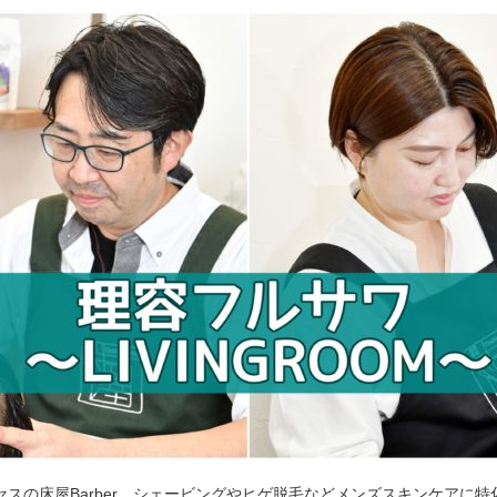
セスの床屋Barber。シェービングやヒゲ脱毛などメンズスキンケアに