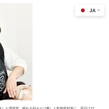
JA
特化した理容室。眠れる顔そりは癒しと乾燥肌対策に。平日は22