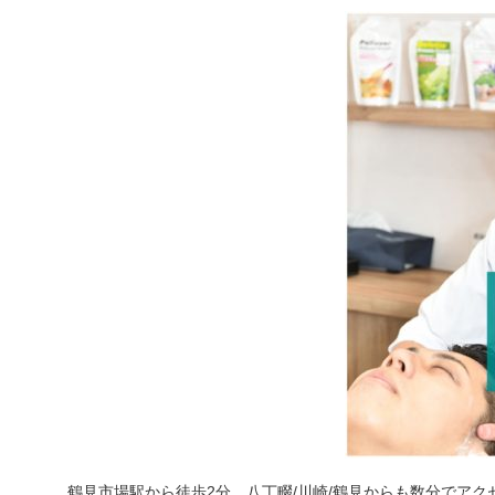
鶴見市場駅から徒歩2分、八丁畷/川崎/鶴見からも数分でアク