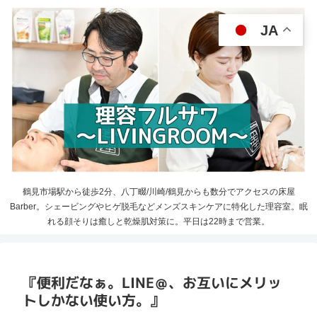
JA
鶴見市場駅から徒歩2分、八丁畷/川崎/鶴見からも数分でアクセスの床屋
Barber。シェービングやヒゲ脱毛などメンズスキンケアに特化した理容室。眠
れる顔そりは癒しと乾燥肌対策に。平日は22時まで営業。
『便利だなぁ。LINE＠、お互いにメリッ
トしかない使い方。』