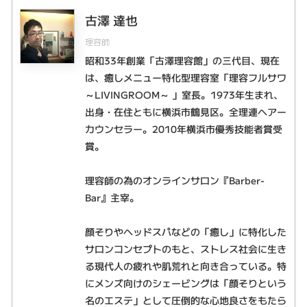
古澤 達也
理容師
昭和33年創業「古澤理容館」の三代目、現在
は、癒しメニュー特化型理容室「理容フルサワ
～LIVINGROOM～ 」室長。1973年生まれ、
出身・在住ともに横浜市鶴見区。全理連ヘアー
カウンセラー。2010年横浜市優秀技能者賞受
賞。
理容師の為のオンラインサロン『Barber-
Bar』主宰。
顔そりやヘッドスパなどの「癒し」に特化した
サロンコンセプトのもと、ストレス社会に生き
る現代人の疲れや肌荒れと向き合っている。特
にメンズ向けのシェービングは「顔そりという
名のエステ」として圧倒的な心地良さをもたら