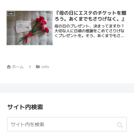
ける床屋・Barberです。僕ら理容フルサ
ワの顔そりは、乾燥肌に向き合うことに
特化し、ストレス社会で頑張るあなたに
『母の日にエステのチケットを贈
info
ひとときの...
ろう。あくまでもさりげなく。』
母の日のプレゼント、決まってますか？
大切な人に日頃の感謝をこめてさりげな
くプレゼントを。そう、あくまでもさり
げなく。例えば旦那様から奥さまにあげ
るならこんな感じで・・・夫「ほら、買
っておいたから」そッと差し出す一枚の
カード 妻「コレ、何？」...
ホーム
info
サイト内検索