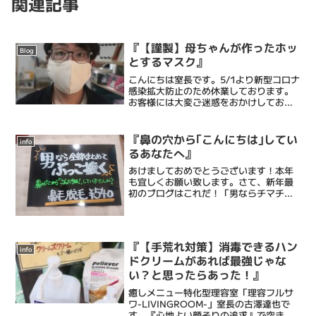
関連記事
『【謹製】母ちゃんが作ったホッ
Blog
とするマスク』
こんにちは室長です。5/1より新型コロナ
感染拡大防止のため休業しております。
お客様には大変ご迷惑をおかけしており
ますが、16日の営業再開まで今しばらく
お待ちください。今はひたすら片付けと
断捨離と棚作りの毎日です。今回は理容
『鼻の穴から｢こんにちは｣してい
info
フルサワオリジナル...
るあなたへ』
あけましておめでとうございます！本年
も宜しくお願い致します。さて、新年最
初のブログはこれだ！「男ならチマチマ
切らずに一度にまとめてブッコ抜け！鼻
毛脱毛WAX 」のご紹介。
『【手荒れ対策】消毒できるハン
info
ドクリームがあれば最強じゃな
い？と思ったらあった！』
癒しメニュー特化型理容室「理容フルサ
ワ-LIVINGROOM-」室長の古澤達也で
す。『心地よい顔そりの追求』で突き抜