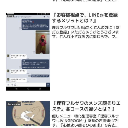
ける床屋・Barberです。僕ら理容フルサ
ワの顔そりは、ストレス社会で頑張るあ
なたにひとときの心地よい癒しと眠りを
『お客様視点で、LINE＠を登録
info
もたらし、...
するメリットとは？』
理容フルサワLINE@たくさんの方に「友
だち登録」いただきありがとうございま
す。こんな小さなお店に関わらず、フォ
ロワー数が240！！感謝しかありませ
ん・・・ありがとうございます (感涙でも
実は登録しているだけではもったいない
のです。今日はL...
『理容フルサワのメンズ顔そりエ
faceshave
ステ。各コースの違いとは？』
癒しメニュー特化型理容室「理容フルサ
ワ-LIVINGROOM-」室長の古澤達也で
す。『心地よい顔そりの追求』で突き抜