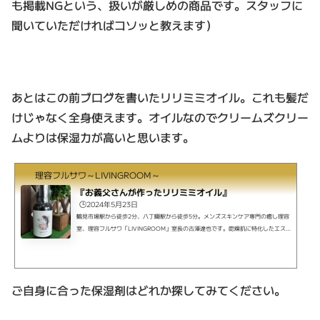
も掲載NGという、扱いが厳しめの商品です。スタッフに
聞いていただければコソッと教えます）
あとはこの前ブログを書いたリリミミオイル。これも髪だ
けじゃなく全身使えます。オイルなのでクリームズクリー
ムよりは保湿力が高いと思います。
理容フルサワ～LIVINGROOM～
『お義父さんが作ったリリミミオイル』
🕒️2024年5月23日
鶴見市場駅から徒歩2分、八丁畷駅から徒歩5分。メンズスキンケア専門の癒し理容
室、理容フルサワ「LIVINGROOM」室長の古澤達也です。乾燥肌に特化したエス
テシェービング、日々の髭剃りを簡単にするヒゲ脱毛、頭皮環境を整えるヘッドス
パ、等で癒しのひとときを提供するメンズバーバーです。カットはメンズオンリ
ー、お顔そりは男女問いません。疲れたなと思ったら、または乾燥肌にお悩みでし
たら、どうぞお気軽にお立ち寄りください。リリミミオイルの取り扱いを始めまし
ご自身に合った保湿剤はどれか探してみてください。
た。こちら、知り合いで戦国武将みたいな名前の凄腕美容師 柴田...