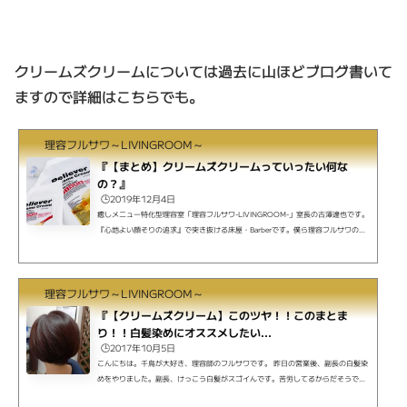
クリームズクリームについては過去に山ほどブログ書いて
ますので詳細はこちらでも。
理容フルサワ～LIVINGROOM～
『【まとめ】クリームズクリームっていったい何な
の？』
🕒️2019年12月4日
癒しメニュー特化型理容室「理容フルサワ-LIVINGROOM-」室長の古澤達也です。
『心地よい顔そりの追求』で突き抜ける床屋・Barberです。僕ら理容フルサワの顔
そりは、ストレス社会で頑張るあなたにひとときの心地よい癒しと眠りをもたら
し、清潔感のある肌へと導きます。ご予約はLINEまたはお電話で。横浜市鶴見区 鶴
見市場から徒歩2分、川崎区 八丁畷から徒歩5分。疲れたな、と思ったら是非ご連絡
理容フルサワ～LIVINGROOM～
下さい。 冬の乾燥に立ち向かう。保湿しながら全身洗える。髪サラサラになっちゃ
う。そんなクリームズクリームについて色々なブログ...
『【クリームズクリーム】このツヤ！！このまとま
り！！白髪染めにオススメしたい...
🕒️2017年10月5日
こんにちは。千鳥が大好き、理容師のフルサワです。 昨日の営業後、副長の白髪染
めをやりました。副長、けっこう白髪がスゴイんです。苦労してるからだそうで
す。はいはいそーですね。なんかすみません。 で、粛々とかつ淡々と白髪を染め、