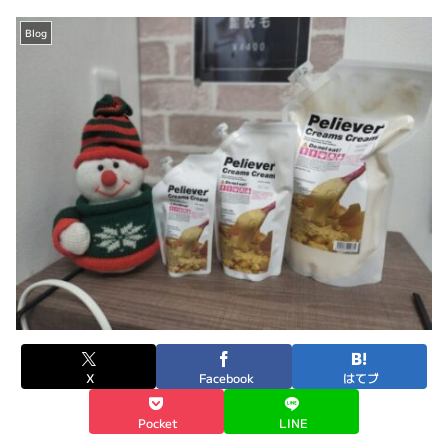
Blog
X
Facebook
はてブ
Pocket
LINE