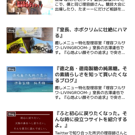
こで、僕と同じ理容師さん。競技大会に
出場したり、たまーーにだけど相談を受
けたり。頑張ってるなぁ、と。そんな彼
が結婚式を挙げるということで、ご招待
をいただき、茨城県日立市で人生の門出
を祝福してきました...
『室長、ホボクリムに壮絶にハマ
Blog
る』
癒しメニュー特化型理容室「理容フルサ
ワ-LIVINGROOM-」室長の古澤達也で
す。『心地よい顔そりの追求』で突き抜
ける床屋・Barberです。僕ら理容フルサ
ワの顔そりは、ストレス社会で頑張るあ
なたにひとときの心地よい癒しと眠りを
『徳之島・徳南製糖の純黒糖。そ
Blog
もたらし、...
の素晴らしさを知って買いたくな
るブログ』
癒しメニュー特化型理容室「理容フルサ
ワ-LIVINGROOM-」室長の古澤達也で
す。『心地よい顔そりの追求』で突き抜
ける床屋・Barberです。僕ら理容フルサ
ワの顔そりは、ストレス社会で頑張るあ
なたにひとときの心地よい癒しと眠りを
『ふと初心に戻りたくなった。そ
Blog
もたらし、...
んな時に役立つサイトを紹介する
よ。』
Twitterで知り合った所沢の理容師さんと