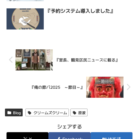
『予約システム導入しました』
『室長、鶴見区民ニュースに載る』
『俺の節パ2025 ～節目～』
Blog
クリームズクリーム
原液
シェアする