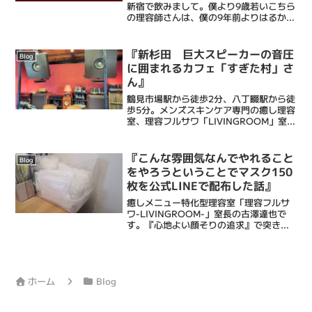
新宿で飲みまして。僕より9歳若いこちら
の理容師さんは、僕の9年前よりはるかに
多くの事を考えていて、すごいなぁと。
それでいて僕とどこか似ている部分もあ
ったりして、話は尽きることなく楽しい
『新杉田 巨大スピーカーの音圧
Blog
時間となりま...
に囲まれるカフェ「すぎた村」さ
ん』
鶴見市場駅から徒歩2分、八丁畷駅から徒
歩5分。メンズスキンケア専門の癒し理容
室、理容フルサワ「LIVINGROOM」室長
の古澤達也です。乾燥肌に特化したエス
テシェービング、日々の髭剃りを簡単に
するヒゲ脱毛、頭皮環境を整えるヘッド
『こんな雰囲気なんでやれること
Blog
スパ、等で癒...
をやろうということでマスク150
枚を公式LINEで配布した話』
癒しメニュー特化型理容室「理容フルサ
ワ-LIVINGROOM-」室長の古澤達也で
す。『心地よい顔そりの追求』で突き抜
ける床屋・Barberです。僕ら理容フルサ
ワの顔そりは、ストレス社会で頑張るあ
なたにひとときの心地よい癒しと眠りを
もたらし、...
ホーム
Blog