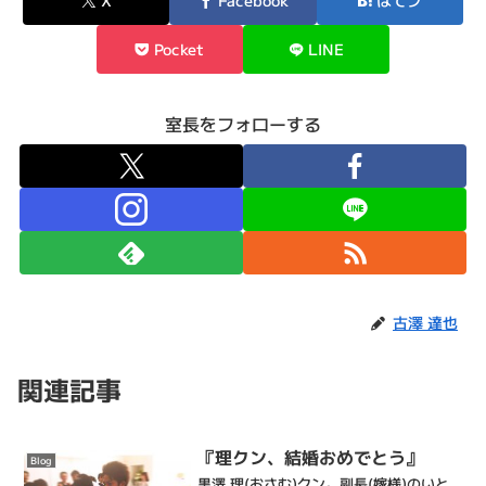
X
Facebook
はてブ
Pocket
LINE
室長をフォローする
古澤 達也
関連記事
『理クン、結婚おめでとう』
Blog
黒澤 理(おさむ)クン。副長(嫁様)のいと