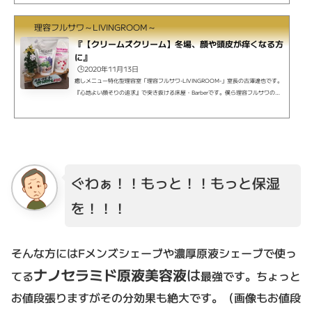
流す際にこれを使ってみたんです。クリームズクリーム新発想、クリームで洗う泡
が立たない全身洗浄料。どんなの？という方には詳しい解説はこちらがわかりやす
理容フルサワ～LIVINGROOM～
いです。検索かけるとメーカーのサイトより上に出てくる凄まじいブログです。ht
tp://shinichihonda.net/?p=47575そう。クリームズクリー...
『【クリームズクリーム】冬場、顔や頭皮が痒くなる方
に』
🕒️2020年11月13日
癒しメニュー特化型理容室「理容フルサワ-LIVINGROOM-」室長の古澤達也です。
『心地よい顔そりの追求』で突き抜ける床屋・Barberです。僕ら理容フルサワの顔
そりは、ストレス社会で頑張るあなたにひとときの心地よい癒しと眠りをもたら
し、清潔感のある肌へと導きます。ご予約はLINEまたはお電話で。横浜市鶴見区 鶴
見市場から徒歩2分、川崎区 八丁畷から徒歩5分。疲れたな、と思ったら是非ご連絡
下さい。 だいぶ気温が下がってきて温かい飲み物が美味しい季節になってきました
ね。皆様いかがおすごしですか？ コーヒーは甘...
ぐわぁ！！もっと！！もっと保湿
を！！！
そんな方にはFメンズシェーブや濃厚原液シェーブで使っ
ナノセラミド原液美容液
は
てる
最強です。ちょっと
お値段張りますがその分効果も絶大です。（画像もお値段