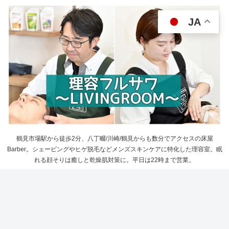
JA
鶴見市場駅から徒歩2分、八丁畷/川崎/鶴見からも数分でアクセスの床屋
Barber。シェービングやヒゲ脱毛などメンズスキンケアに特化した理容室。眠
れる顔そりは癒しと乾燥肌対策に。平日は22時まで営業。