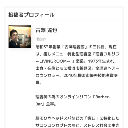
投稿者プロフィール
古澤 達也
理容師
昭和33年創業「古澤理容館」の三代目、現在
は、癒しメニュー特化型理容室「理容フルサワ
～LIVINGROOM～ 」室長。1973年生まれ、
出身・在住ともに横浜市鶴見区。全理連ヘアー
カウンセラー。2010年横浜市優秀技能者賞受
賞。
理容師の為のオンラインサロン『Barber-
Bar』主宰。
顔そりやヘッドスパなどの「癒し」に特化した
サロンコンセプトのもと、ストレス社会に生き