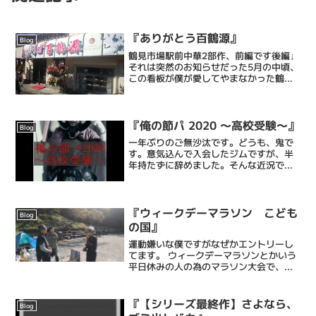
『ありがとう百鶴源』
Blog
鶴見市場駅前中華2部作、前編です後編↓
それは突然のお知らせだった5月の中頃、
この看板が僕が愛してやまなかった鶴見
市場の駅前中華「百鶴源」さんの前に突
如掲げられ、そしてそのまま百鶴源さん
は5月末で5年半の営業活動に幕を閉じ
た。僕が開店して第一...
『俺の節パ 2020 ～高校受験～』
Blog
一年ぶりのご無沙汰です。どうも、鬼で
す。意気込んで入会したジムですが、半
年持たずに辞めました。そんな近況です
が、今年もどうぞよろしくお願いしま
す。前回は「すだまさき」と書いて娘た
ちの同情を買う作戦に出ましたが今年は
長女の高校受験直前というこ...
『ウィークデーマラソン こども
Blog
の国』
運動嫌いな僕ですがなぜかエントリーし
てます。 ウィークデーマラソンとかいう
平日休みの人の為のマラソン大会で、僕
はリレーの部で組合仲間と共に10区間の
8番目、4キロを走ります。走るといって
も、僕は早歩きに近いペースですけど
『【シリーズ最終作】さよなら、
Blog
も、、、、なんならあ...