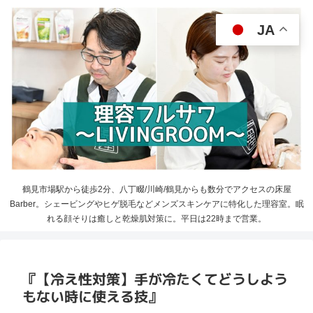
JA
鶴見市場駅から徒歩2分、八丁畷/川崎/鶴見からも数分でアクセスの床屋
Barber。シェービングやヒゲ脱毛などメンズスキンケアに特化した理容室。眠
れる顔そりは癒しと乾燥肌対策に。平日は22時まで営業。
『【冷え性対策】手が冷たくてどうしよう
もない時に使える技』