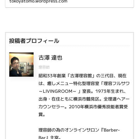
tokoyatomo.wordpress.com
投稿者プロフィール
古澤 達也
理容師
昭和33年創業「古澤理容館」の三代目、現在
は、癒しメニュー特化型理容室「理容フルサワ
～LIVINGROOM～ 」室長。1973年生まれ、
出身・在住ともに横浜市鶴見区。全理連ヘアー
カウンセラー。2010年横浜市優秀技能者賞受
賞。
理容師の為のオンラインサロン『Barber-
Bar』主宰。