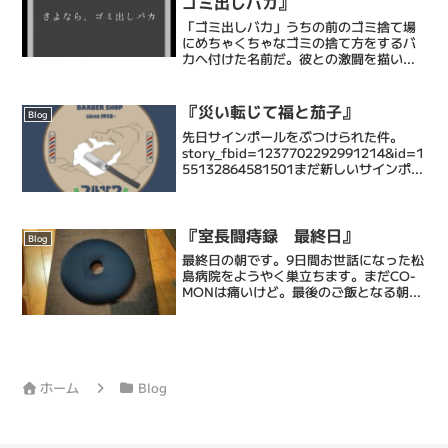
ゴミ出しバカ』
「ゴミ出しバカ」うちの前のゴミ捨て場
にめちゃくちゃなゴミの捨て方をするバ
カへ付けた名前だ。彼との激闘を描いた
「ゴミ出しバカ３部作」は、ワードプレ
ス移行初期の僕のブログの中でもかなり
の反響をいただけたブログとなった。あ
『災い転じて福と茄子』
Blog
れからだいぶ経ち、その間...
先日サインポールをぶつけられた件。
story_fbid=1237702292991214&id=1
55132864581501まだ新しいサインポー
ルの取り付けは済んでおりません。壊れ
たサインポールは生まれながらの生粋の
高所恐怖症である私が...
『室長闘痔録 最終日』
Blog
最終日の朝です。9日間お世話になった松
島病院をようやく巣立ちます。まだCO-
MONは痛いけど。最後のご飯となる朝食
昨日の宣言通り、配膳にお礼の言葉を添
えてお返ししました。診察を終えて支払
いを終えて9:00には病院を出て、9日ぶ
りに帰宅。ドア...
ホーム
Blog