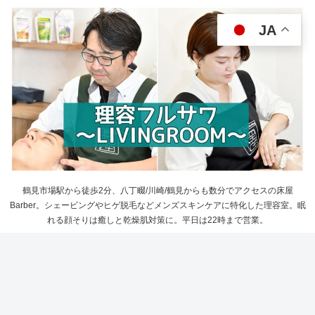
JA
鶴見市場駅から徒歩2分、八丁畷/川崎/鶴見からも数分でアクセスの床屋
Barber。シェービングやヒゲ脱毛などメンズスキンケアに特化した理容室。眠
れる顔そりは癒しと乾燥肌対策に。平日は22時まで営業。