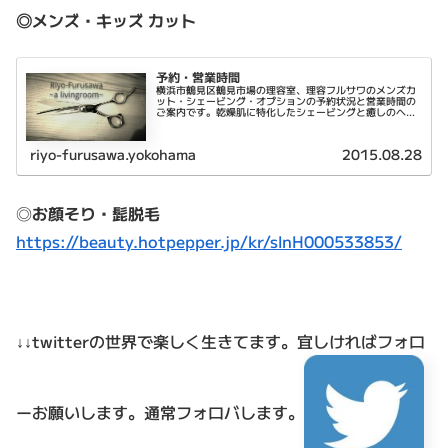
◎メンズ・キッズ カット
予約・営業時間
横浜市鶴見区鶴見市場の理容室、理容フルサワのメンズカ
ット・シェービング・オプションの予約状況と営業時間の
ご案内です。乾燥肌に特化したシェービングと癒しのヘッ
ドスパが特徴です。
riyo-furusawa.yokohama
2015.08.28
◎
お顔そり・髭脱毛
https://beauty.hotpepper.jp/kr/slnH000533853/
↓↓twitterの世界で楽しく生きてます。
宜しければフォロ
ーお願いします。通常フォロバします。