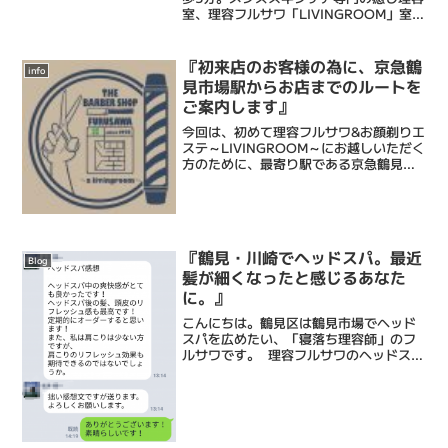
室、理容フルサワ「LIVINGROOM」室長
の古澤達也です。乾燥肌に特化したエス
テシェービング、日々の髭剃りを簡単に
するヒゲ脱毛、頭皮環境を整えるヘッド
『初来店のお客様の為に、京急鶴
info
スパ、等で癒...
見市場駅からお店までのルートを
ご案内します』
今回は、初めて理容フルサワ&お顔剃りエ
ステ～LIVINGROOM～にお越しいただく
方のために、最寄り駅である京急鶴見市
場駅からの弊店へのルートをご説明した
いと思います。鶴見市場から弊店までは
徒歩2分ほど。曲がる所もないですよ！京
急鶴見市場駅...
『鶴見・川崎でヘッドスパ。最近
Blog
髪が細くなったと感じるあなた
に。』
こんにちは。鶴見区は鶴見市場でヘッド
スパを広めたい、「寝落ち理容師」のフ
ルサワです。 理容フルサワのヘッドスパ
は頭皮のマッサージだけでなく、首も入
念にマッサージします。スパが終わって
身体を起こしたら、肩も入念にほぐしま
す。これがよかったの...