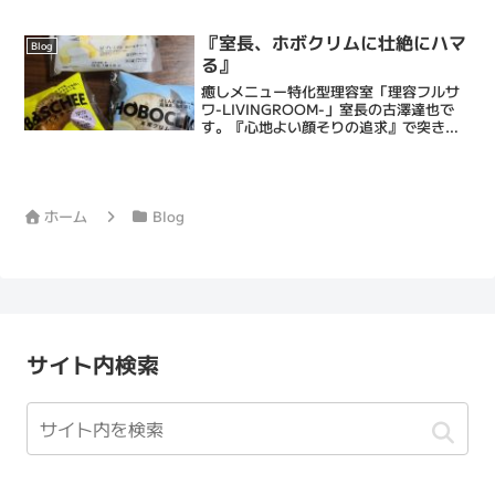
『室長、ホボクリムに壮絶にハマ
Blog
る』
癒しメニュー特化型理容室「理容フルサ
ワ-LIVINGROOM-」室長の古澤達也で
す。『心地よい顔そりの追求』で突き抜
ける床屋・Barberです。僕ら理容フルサ
ワの顔そりは、ストレス社会で頑張るあ
なたにひとときの心地よい癒しと眠りを
もたらし、...
ホーム
Blog
サイト内検索