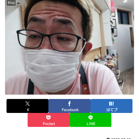
Blog
X
Facebook
はてブ
Pocket
LINE