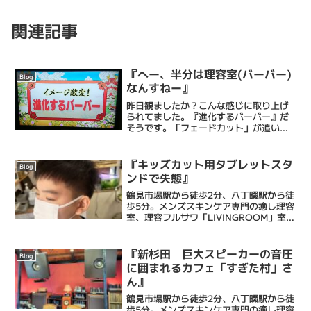
関連記事
『へー、半分は理容室(バーバー)
Blog
なんすねー』
昨日観ましたか？こんな感じに取り上げ
られてました。『進化するバーバー』だ
そうです。「フェードカット」が追い風
を吹かせたんですかね。「barber」とい
うワードで取り上げてもらうことが多く
なってる気がします。ちょっと前までは
『キッズカット用タブレットスタ
Blog
「七三で刈り上げ」...
ンドで失態』
鶴見市場駅から徒歩2分、八丁畷駅から徒
歩5分。メンズスキンケア専門の癒し理容
室、理容フルサワ「LIVINGROOM」室長
の古澤達也です。乾燥肌に特化したエス
テシェービング、日々の髭剃りを簡単に
するヒゲ脱毛、頭皮環境を整えるヘッド
『新杉田 巨大スピーカーの音圧
Blog
スパ、等で癒...
に囲まれるカフェ「すぎた村」さ
ん』
鶴見市場駅から徒歩2分、八丁畷駅から徒
歩5分。メンズスキンケア専門の癒し理容