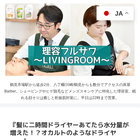
JA
鶴見市場駅から徒歩2分、八丁畷/川崎/鶴見からも数分でアクセスの床屋
Barber。シェービングやヒゲ脱毛などメンズスキンケアに特化した理容室。眠
れる顔そりは癒しと乾燥肌対策に。平日は22時まで営業。
『髪に二時間ドライヤーあてたら水分量が
増えた！？オカルトのようなドライヤ