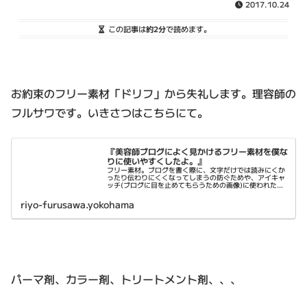
2017.10.24
この記事は
約2分
で読めます。
お約束のフリー素材「ドリフ」から失礼します。理容師の
フルサワです。いきさつはこちらにて。
『美容師ブログによく見かけるフリー素材を僕な
りに使いやすくしたよ。』
フリー素材。ブログを書く際に、文字だけでは読みにくか
ったり伝わりにくくなってしまうの防ぐためや、アイキャ
ッチ(ブログに目を止めてもらうための画像)に使われたり
する。フリー素材サイトには沢山の画像がならぶ。その中
には使いやすいものと使いづらい...
riyo-furusawa.yokohama
パーマ剤、カラー剤、トリートメント剤、、、