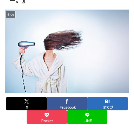
ー。』
Blog
X
Facebook
はてブ
Pocket
LINE