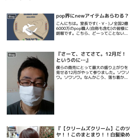
pop界にnewアイテムあらわる？
Blog
こんにちは。室長です(・∀・)ノ全国2億
6000万のpop職人(自称も含む)の皆様に
朗報です。こちら、どーってことないブ
ラックボードとイーゼルの組み合わせの
ようですが……よーく見るとズンズズー
ンそう、スチール製の棚板なんですね
ー。スチール製...
『さーて、さてさて。12月だ！
Blog
というのに…』
僕らの商売にとって最大の盛り上がりを
見せる12月がやって参りました。ソワソ
ワ。ソワソワ。なんかこう、落ち着かな
くなってくるんですね。理容師の習性み
たいなもんですかね。いよぉーーーし、
大晦日まで突っ走るぞぉーーーーと言い
たいところですが、、、...
『【クリームズクリーム】このツ
Blog
ヤ！！このまとまり！！白髪染め