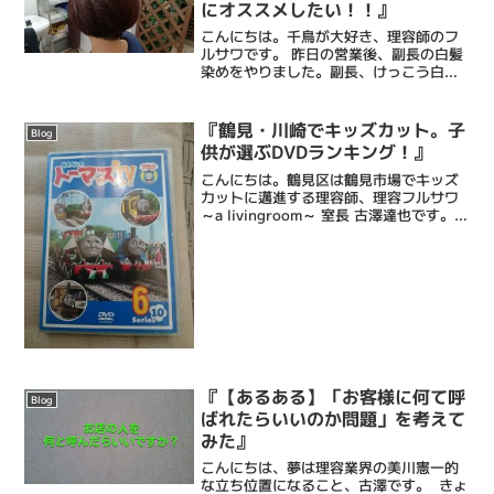
にオススメしたい！！』
こんにちは。千鳥が大好き、理容師のフ
ルサワです。 昨日の営業後、副長の白髪
染めをやりました。副長、けっこう白髪
がスゴイんです。苦労してるからだそう
です。はいはいそーですね。なんかすみ
ません。 で、粛々とかつ淡々と白髪を染
『鶴見・川崎でキッズカット。子
Blog
め、流す際にこれを使...
供が選ぶDVDランキング！』
こんにちは。鶴見区は鶴見市場でキッズ
カットに邁進する理容師、理容フルサワ
～a livingroom～ 室長 古澤達也です。理
容フルサワでは、カット中にお子様が飽
きてしまわないよう、DVDを観てもらい
ながらカットを行います。カット中に観
るDV...
『【あるある】「お客様に何て呼
Blog
ばれたらいいのか問題」を考えて
みた』
こんにちは、夢は理容業界の美川憲一的
な立ち位置になること、古澤です。 きょ