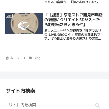
うあるお客様から「何とお呼びしたらい
いですか？」と聞かれました。「いや、
好きに呼んでくださいw」と答えました
が、確かに.... 名札つけてる訳じゃないで
『【提言】京急ストア鶴見市場店
Blog
すし 意外と...
の後釜にクリエイトSDが入った
ら絶対当たると思う件』
癒しメニュー特化型理容室「理容フルサ
ワ-LIVINGROOM-」室長の古澤達也で
す。『心地よい顔そりの追求』で突き抜
ける床屋・Barberです。僕ら理容フルサ
ワの顔そりは、ストレス社会で頑張るあ
なたにひとときの心地よい癒しと眠りを
もたらし、...
ホーム
Blog
サイト内検索