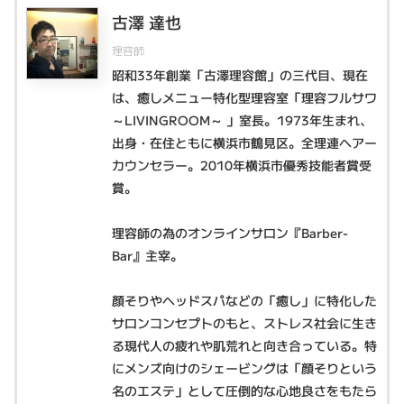
古澤 達也
理容師
昭和33年創業「古澤理容館」の三代目、現在
は、癒しメニュー特化型理容室「理容フルサワ
～LIVINGROOM～ 」室長。1973年生まれ、
出身・在住ともに横浜市鶴見区。全理連ヘアー
カウンセラー。2010年横浜市優秀技能者賞受
賞。
理容師の為のオンラインサロン『Barber-
Bar』主宰。
顔そりやヘッドスパなどの「癒し」に特化した
サロンコンセプトのもと、ストレス社会に生き
る現代人の疲れや肌荒れと向き合っている。特
にメンズ向けのシェービングは「顔そりという
名のエステ」として圧倒的な心地良さをもたら