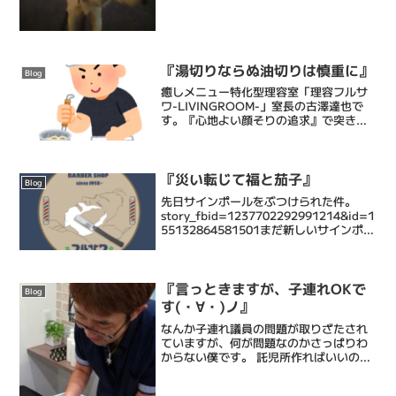
『湯切りならぬ油切りは慎重に』
Blog
癒しメニュー特化型理容室「理容フルサ
ワ-LIVINGROOM-」室長の古澤達也で
す。『心地よい顔そりの追求』で突き抜
ける床屋・Barberです。僕ら理容フルサ
ワの顔そりは、ストレス社会で頑張るあ
なたにひとときの心地よい癒しと眠りを
もたらし、...
『災い転じて福と茄子』
Blog
先日サインポールをぶつけられた件。
story_fbid=1237702292991214&id=1
55132864581501まだ新しいサインポー
ルの取り付けは済んでおりません。壊れ
たサインポールは生まれながらの生粋の
高所恐怖症である私が...
『言っときますが、子連れOKで
Blog
す(・∀・)ノ』
なんか子連れ議員の問題が取りざたされ
ていますが、何が問題なのかさっぱりわ
からない僕です。 託児所作ればいいの
に。 街角アンケートで「議会は神聖な場
所だ。けしからん！」みたいに言ってる