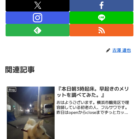
古澤 達也
関連記事
『本日朝3時起床。早起きのメリ
Blog
ットを調べてみた。』
おはようございます。横浜市鶴見区で理
容師している初老の人、フルサワです。
昨日はopenからcloseまでずっとカット
し続けてたからか、夜8時に寝てしまいま
した 笑で、目が覚めたのが3時。それか
らおもむろに本日分のブログの下書きを
仕上げ、フク...