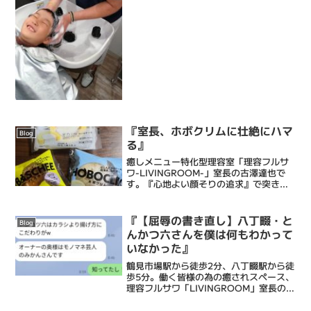
爺さんがいましたが、開いた口が塞がり
ません。子供は汚らわし...
『室長、ホボクリムに壮絶にハマ
Blog
る』
癒しメニュー特化型理容室「理容フルサ
ワ-LIVINGROOM-」室長の古澤達也で
す。『心地よい顔そりの追求』で突き抜
ける床屋・Barberです。僕ら理容フルサ
ワの顔そりは、ストレス社会で頑張るあ
なたにひとときの心地よい癒しと眠りを
『【屈辱の書き直し】八丁畷・と
Blog
もたらし、...
んかつ六さんを僕は何もわかって
いなかった』
鶴見市場駅から徒歩2分、八丁畷駅から徒
歩5分。働く皆様の為の癒されスペース、
理容フルサワ「LIVINGROOM」室長の古
澤達也です。弊理容室は、乾燥肌に特化
したエステシェービングと眠れるヘッド