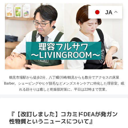
JA
鶴見市場駅から徒歩2分、八丁畷/川崎/鶴見からも数分でアクセスの床屋
Barber。シェービングやヒゲ脱毛などメンズスキンケアに特化した理容室。眠
れる顔そりは癒しと乾燥肌対策に。平日は22時まで営業。
『【改訂しました】コカミドDEAが発ガン
性物質というニュースについて』