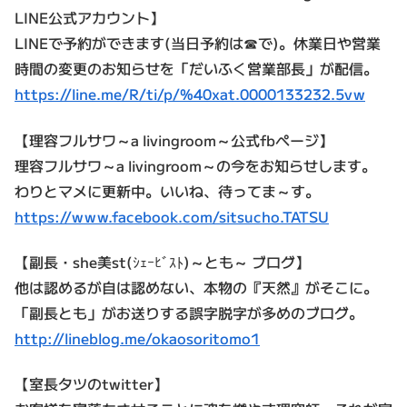
LINE公式アカウント】
LINEで予約ができます(当日予約は☎で)。休業日や営業
時間の変更のお知らせを「だいふく営業部長」が配信。
https://line.me/R/ti/p/%40xat.0000133232.5vw
【理容フルサワ～a livingroom～公式fbページ】
理容フルサワ～a livingroom～の今をお知らせします。
わりとマメに更新中。いいね、待ってま～す。
https://www.facebook.com/sitsucho.TATSU
【副長・she美st(ｼｪｰﾋﾞｽﾄ)～とも～ ブログ】
他は認めるが自は認めない、本物の『天然』がそこに。
「副長とも」がお送りする誤字脱字が多めのブログ。
http://lineblog.me/okaosoritomo1
【室長タツのtwitter】