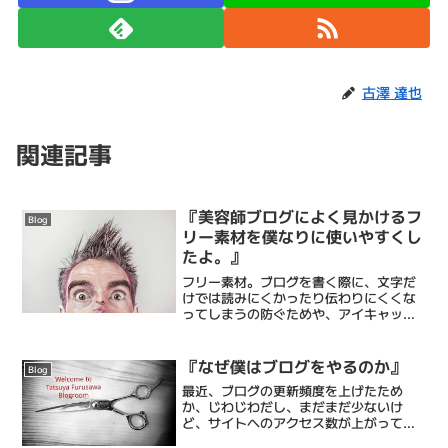
古澤 達也
関連記事
『美容師ブログによく見かけるフ
Blog
リー素材を僕なりに使いやすくし
たよ。』
フリー素材。ブログを書く際に、文字だ
けでは読みにくかったり伝わりにくくな
ってしまうの防ぐためや、アイキャッチ
(ブログに目を止めてもらうための画像)
に使われたりする。フリー素材サイトに
は沢山の画像がならぶ。その中には使い
『なぜ僕はブログをやるのか』
Blog
やすいものと使いづらい...
最近、ブログの更新頻度を上げたため
か、じわじわだし、まだまだ少ないけ
ど、サイトへのアクセス数が上がってま
す。ありがたいです。僕がブログを書く