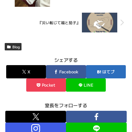
『災い転じて福と茄子』
Blog
シェアする
X
Facebook
はてブ
Pocket
LINE
室長をフォローする