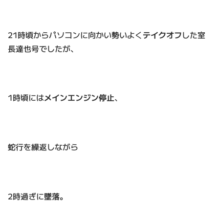
21時頃からパソコンに向かい勢いよく
テイクオフ
した室
長達也号でしたが、
1時頃には
メインエンジン停止
、
蛇行を繰返しながら
2時過ぎに
墜落
。