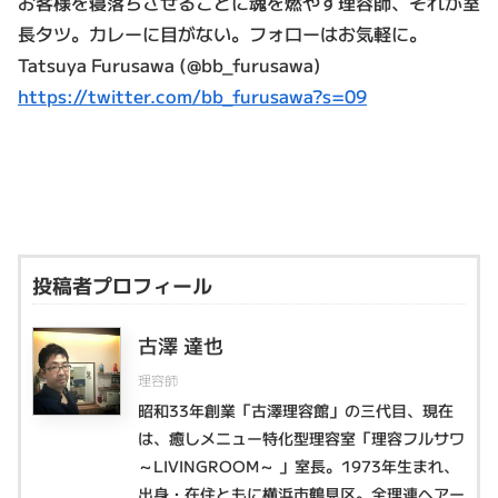
お客様を寝落ちさせることに魂を燃やす理容師、それが室
長タツ。カレーに目がない。フォローはお気軽に。
Tatsuya Furusawa (@bb_furusawa)
https://twitter.com/bb_furusawa?s=09
投稿者プロフィール
古澤 達也
理容師
昭和33年創業「古澤理容館」の三代目、現在
は、癒しメニュー特化型理容室「理容フルサワ
～LIVINGROOM～ 」室長。1973年生まれ、
出身・在住ともに横浜市鶴見区。全理連ヘアー