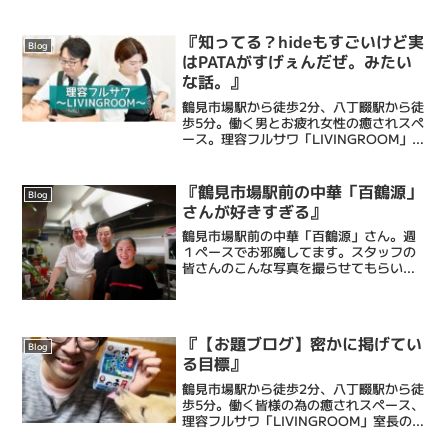
際に心掛けているのは「自分が楽しむこ
と」明るい話題も重たい話題もしょーも
ない話題も真面目な話題も「そ...
『知ってる？hideもすごいけど実
Blog
はPATAがすげぇんだぜ。みたい
な話。』
鶴見市場駅から徒歩2分、八丁畷駅から徒
歩5分。働く男とお疲れ女性の癒されスペ
ース。理容フルサワ「LIVINGROOM」室
長の古澤達也です。弊理容室は乾燥肌に
特化したエステシェービングと忙しい毎
日に癒しのひとときを提供するメンズバ
『鶴見市場駅前の中華「百鶴源」
Blog
ーバーです。...
さんが好きすぎる』
鶴見市場駅前の中華「百鶴源」さん。週
１ペースでお邪魔してます。スタッフの
皆さんのこんな写真を撮らせてもらいま
した。いいですね(^_^)皆さん頑張りやさ
んです。娘もここのチャーシュー麺にハ
マってます。 料理のほうはこちらにて随
時追記してますの...
『【お題ブログ】密かに掲げてい
Blog
る目標』
鶴見市場駅から徒歩2分、八丁畷駅から徒
歩5分。働く皆様の為の癒されスペース、
理容フルサワ「LIVINGROOM」室長の古
澤達也です。乾燥肌に特化したエステシ