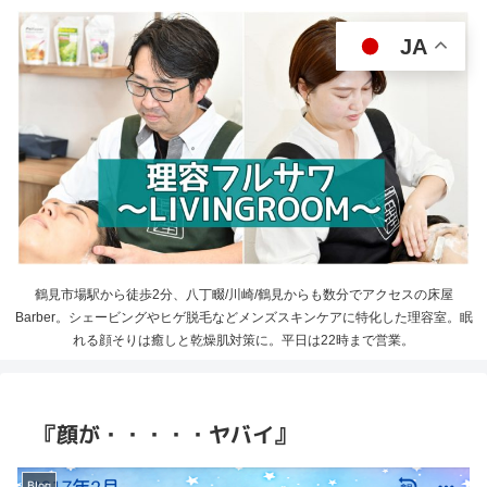
JA
鶴見市場駅から徒歩2分、八丁畷/川崎/鶴見からも数分でアクセスの床屋
Barber。シェービングやヒゲ脱毛などメンズスキンケアに特化した理容室。眠
れる顔そりは癒しと乾燥肌対策に。平日は22時まで営業。
『顔が・・・・・ヤバイ』
Blog