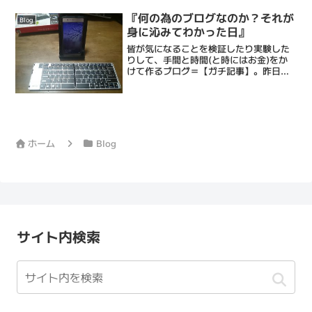
ェービングと眠れるヘッドスパで忙しい
毎日に癒しのひとときを提供するメンズ
『何の為のブログなのか？それが
Blog
バーバーです...
身に沁みてわかった日』
皆が気になることを検証したり実験した
りして、手間と時間(と時にはお金)をか
けて作るブログ＝【ガチ記事】。昨日公
開しました。この反響がなかなか凄いで
す。ブログ公開後、fbでの友人申請やシ
ェア、Twitterでもフォロー、リツイート
などを次々と...
ホーム
Blog
サイト内検索