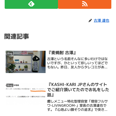
古澤 達也
関連記事
『麦焼酎 古澤』
Blog
古澤という名前そんなに多いわけではな
いですが、かといって珍しいってほどで
もない。昨日、友人からタレコミがあり
ツイッターに悪口が書かれてるから#古澤
で検索せよとのことで。調べてみました
が見つからず(たぶんガセネタ)かわりに
「麦焼酎 古澤」...
『KASHI-KARI JPさんのサイト
Blog
でご紹介頂いてたのでお礼をした
話』
癒しメニュー特化型理容室「理容フルサ
ワ-LIVINGROOM-」室長の古澤達也で
す。『心地よい顔そりの追求』で突き抜
ける床屋・Barberです。僕ら理容フルサ