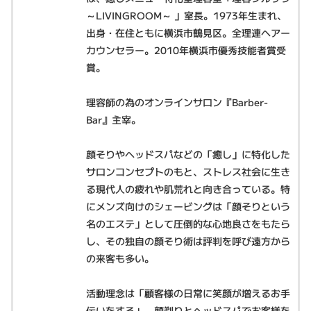
～LIVINGROOM～ 」室長。1973年生まれ、
出身・在住ともに横浜市鶴見区。全理連ヘアー
カウンセラー。2010年横浜市優秀技能者賞受
賞。
理容師の為のオンラインサロン『Barber-
Bar』主宰。
顔そりやヘッドスパなどの「癒し」に特化した
サロンコンセプトのもと、ストレス社会に生き
る現代人の疲れや肌荒れと向き合っている。特
にメンズ向けのシェービングは「顔そりという
名のエステ」として圧倒的な心地良さをもたら
し、その独自の顔そり術は評判を呼び遠方から
の来客も多い。
活動理念は「顧客様の日常に笑顔が増えるお手
伝いをする」。顔剃りとヘッドスパでお客様を