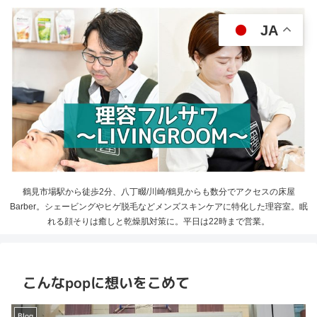
JA
鶴見市場駅から徒歩2分、八丁畷/川崎/鶴見からも数分でアクセスの床屋
Barber。シェービングやヒゲ脱毛などメンズスキンケアに特化した理容室。眠
れる顔そりは癒しと乾燥肌対策に。平日は22時まで営業。
こんなpopに想いをこめて
Blog