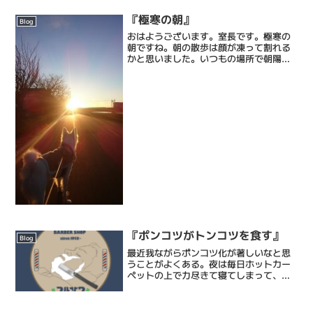
ワの顔そりは、ストレス社会で頑張るあ
なたにひとときの心地よい癒しと眠りを
『極寒の朝』
Blog
もたらし、...
おはようございます。室長です。極寒の
朝ですね。朝の散歩は顔が凍って割れる
かと思いました。いつもの場所で朝陽を
浴びて充電してきました。先週月曜はお
休みをいただきましたので、本日は営業
しております………でもたぶん暇だろう
な 笑ではまた。
『ポンコツがトンコツを食す』
Blog
最近我ながらポンコツ化が著しいなと思
うことがよくある。夜は毎日ホットカー
ペットの上で力尽きて寝てしまって、朝
方に寒さで震えて目覚める日々だしダイ
エットで始めたジムでは、有酸素運動が
ツラすぎて筋トレしかしないから、痩せ