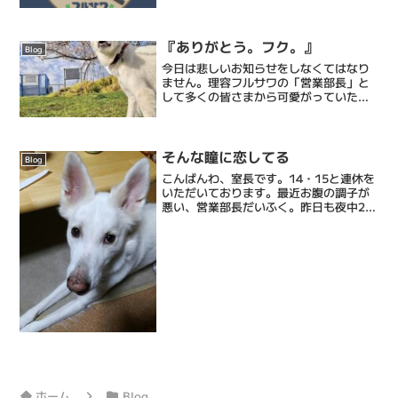
ました。去年は改装もしました。でも昔
から変わらないこともあります。そのひ
とつが｢ジャンプ｣を切らさず置き続けて
いること(笑)
『ありがとう。フク。』
Blog
今日は悲しいお知らせをしなくてはなり
ません。理容フルサワの「営業部長」と
して多くの皆さまから可愛がっていただ
いたフクこと古澤だいふくが7月18日夜
23時に亡くなりました。8歳でした。僕
の不注意からくる事故で、悔やんでも悔
やんでも悔やみきれな...
そんな瞳に恋してる
Blog
こんばんわ、室長です。14・15と連休を
いただいております。最近お腹の調子が
悪い、営業部長だいふく。昨日も夜中2時
にキュンキュン鳴いて起こされ3時にはゲ
ーを吐き、洗濯と掃除を強いられ5時には
散歩に連れてけと催促。「うるさい！寝
てなさい！」と...
ホーム
Blog