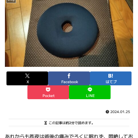
X
Facebook
はてブ
Pocket
LINE
2024.01.25
この記事は
約2分
で読めます。
あれからも昨夜は術後の痛みでろくに眠れず、悶絶してお