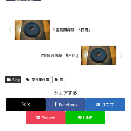
『室長闘痔録 3日目』
『室長闘痔録 5日目』
Blog
室長事件簿
痔
シェアする
X
Facebook
はてブ
Pocket
LINE