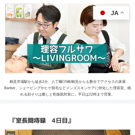
JA
鶴見市場駅から徒歩2分、八丁畷/川崎/鶴見からも数分でアクセスの床屋
Barber。シェービングやヒゲ脱毛などメンズスキンケアに特化した理容室。眠
れる顔そりは癒しと乾燥肌対策に。平日は22時まで営業。
『室長闘痔録 4日目』
Blog