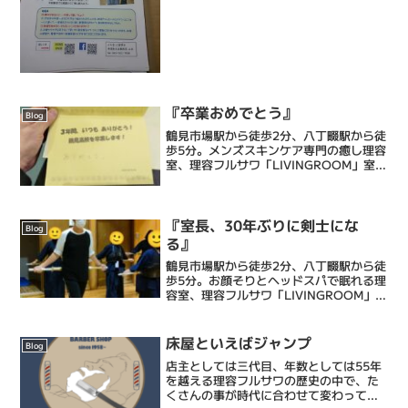
ラシを作ったり、SNSで発信したりして
少しでも多くの人の目に...
『卒業おめでとう』
Blog
鶴見市場駅から徒歩2分、八丁畷駅から徒
歩5分。メンズスキンケア専門の癒し理容
室、理容フルサワ「LIVINGROOM」室長
の古澤達也です。乾燥肌に特化したエス
テシェービング、日々の髭剃りを簡単に
するヒゲ脱毛、頭皮環境を整えるヘッド
スパ、等で癒...
『室長、30年ぶりに剣士にな
Blog
る』
鶴見市場駅から徒歩2分、八丁畷駅から徒
歩5分。お顔そりとヘッドスパで眠れる理
容室、理容フルサワ「LIVINGROOM」室
長の古澤達也です。乾燥肌に特化したエ
ステシェービングと眠れるヘッドスパで
忙しい毎日に癒しのひとときを提供する
床屋といえばジャンプ
Blog
メンズバーバ...
店主としては三代目、年数としては55年
を越える理容フルサワの歴史の中で、た
くさんの事が時代に合わせて変わってき