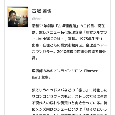
古澤 達也
理容師
昭和33年創業「古澤理容館」の三代目、現在
は、癒しメニュー特化型理容室「理容フルサワ
～LIVINGROOM～ 」室長。1973年生まれ、
出身・在住ともに横浜市鶴見区。全理連ヘアー
カウンセラー。2010年横浜市優秀技能者賞受
賞。
理容師の為のオンラインサロン『Barber-
Bar』主宰。
顔そりやヘッドスパなどの「癒し」に特化した
サロンコンセプトのもと、ストレス社会に生き
る現代人の疲れや肌荒れと向き合っている。特
にメンズ向けのシェービングは「顔そりという