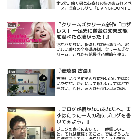
歩5分。働く男とお疲れ女性の癒されスペ
ース。理容フルサワ「LIVINGROOM」室
長の古澤達也です。弊理容室は乾燥肌に
特化したエステシェービングと忙しい毎
日に癒しのひとときを提供するメンズバ
『クリームズクリーム新作「ロザ
Blog
ーバーです。...
レス」 一足先に薔薇の効果効能
を調べたら凄かった！』
泡が立たない、保湿しながら洗える、お
いしい香りの全身洗浄料、クリームズク
リーム。これから乾燥する季節を迎える
にあたってフル活用していきたいところ
です。そんなクリームズクリームから新
作がでるようで、その全貌が徐々に公表
『麦焼酎 古澤』
Blog
されつつあります。名前は...
古澤という名前そんなに多いわけではな
いですが、かといって珍しいってほどで
もない。昨日、友人からタレコミがあり
ツイッターに悪口が書かれてるから#古澤
で検索せよとのことで。調べてみました
が見つからず(たぶんガセネタ)かわりに
「麦焼酎 古澤」...
『ブログが続かないあなたへ。ま
Blog
ずはたった一人の為にブログを書
いてみよう。』
ブログを書くにおいて、一番難しいこ
と。それは継続すること。ではどうした
ら継続できるか。今日はそんなお話で