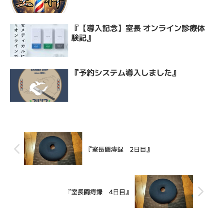
『【導入記念】室長 オンライン診療体
験記』
『予約システム導入しました』
『室長闘痔録 2日目』
『室長闘痔録 4日目』