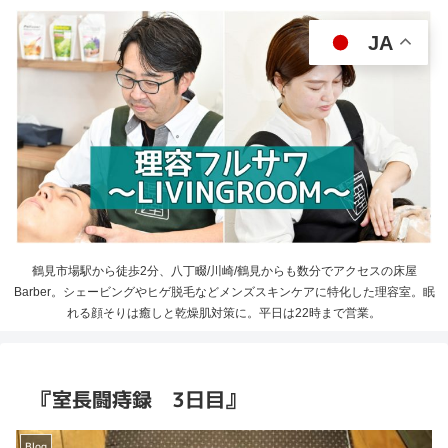
JA
鶴見市場駅から徒歩2分、八丁畷/川崎/鶴見からも数分でアクセスの床屋
Barber。シェービングやヒゲ脱毛などメンズスキンケアに特化した理容室。眠
れる顔そりは癒しと乾燥肌対策に。平日は22時まで営業。
『室長闘痔録 3日目』
Blog