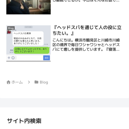
す。幸いにもネタは目の前にある僕らは
日々のサロンワークの中で相談や悩みを
聞くことは当然ながらよくあります。そ
の場で考えてお答えするのです...
『ヘッドスパを通じて人の役に立
Blog
ちたい。』
こんにちは。横浜市鶴見区と川崎市川崎
区の境界で毎日ワシャワシャとヘッドス
パにて癒しを提供しています。『寝落ち
理容師』の古澤です。好評です。ヘッド
スパ、平日無料キャンペーン。 お寄せい
ただいた感想の中から、今回はこちらの
声をご紹介します。「頭...
ホーム
Blog
サイト内検索