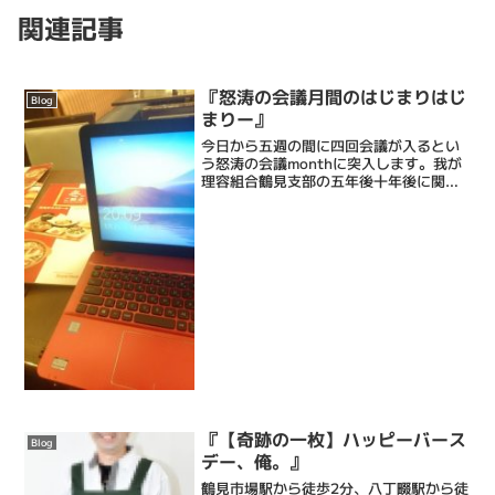
関連記事
『怒涛の会議月間のはじまりはじ
Blog
まりー』
今日から五週の間に四回会議が入るとい
う怒涛の会議monthに突入します。我が
理容組合鶴見支部の五年後十年後に関わ
る案件を決める大事な会議に経理として
参加します。気は重いけどやるしかない
っすね。頑張ります。
『【奇跡の一枚】ハッピーバース
Blog
デー、俺。』
鶴見市場駅から徒歩2分、八丁畷駅から徒