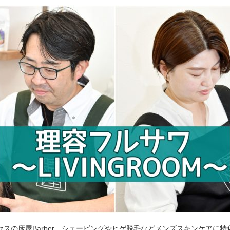
セスの床屋Barber。シェービングやヒゲ脱毛などメンズスキンケアに