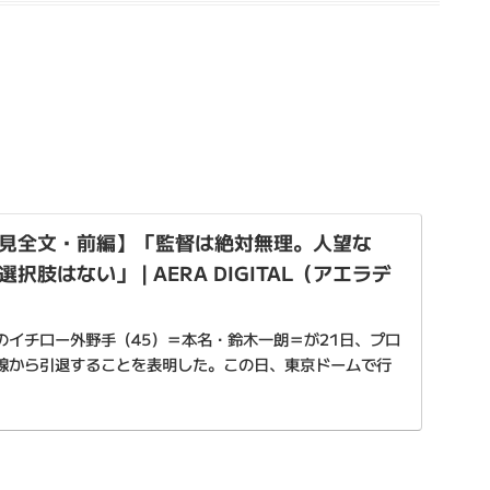
見全文・前編】「監督は絶対無理。人望な
肢はない」 | AERA DIGITAL（アエラデ
のイチロー外野手（45）＝本名・鈴木一朗＝が21日、プロ
線から引退することを表明した。この日、東京ドームで行
との開幕第2戦に9番右翼で先…