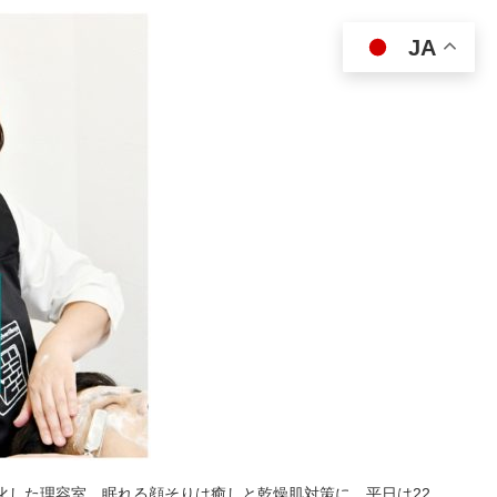
JA
特化した理容室。眠れる顔そりは癒しと乾燥肌対策に。平日は22