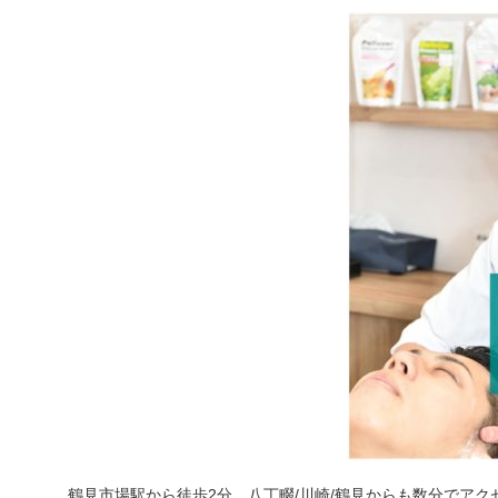
鶴見市場駅から徒歩2分、八丁畷/川崎/鶴見からも数分でアク