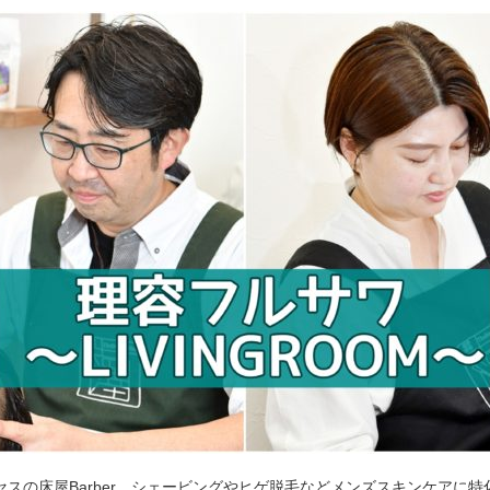
セスの床屋Barber。シェービングやヒゲ脱毛などメンズスキンケアに