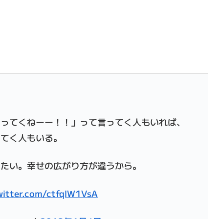
らってくねーー！！」って言ってく人もいれば、
ってく人もいる。
りたい。幸せの広がり方が違うから。
twitter.com/ctfqlW1VsA