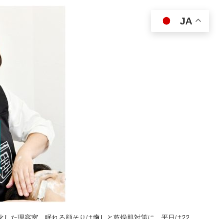
JA
特化した理容室。眠れる顔そりは癒しと乾燥肌対策に。平日は22