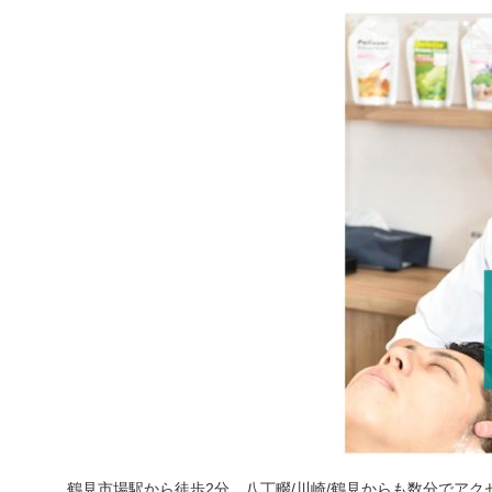
鶴見市場駅から徒歩2分、八丁畷/川崎/鶴見からも数分でアク