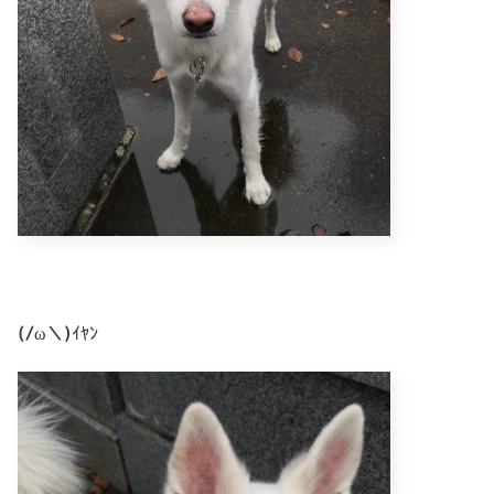
(/ω＼)ｲﾔﾝ