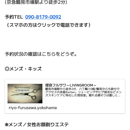
(京急鶴見市場駅より徒歩2分)
予約TEL
090-8179-0092
（スマホの方はクリックで電話できます）
予約状況の確認はこちらをどうぞ。
◎メンズ・キッズ
理容フルサワ～LIVINGROOM～
鶴見市場駅から徒歩2分、八丁畷/川崎/鶴見からも数分で
アクセスの床屋Barber。シェービングやヒゲ脱毛などメン
ズスキンケアに特化した理容室。眠れる顔そりは癒しと乾
燥肌対策に。平日は22時まで営業。
riyo-furusawa.yokohama
❀メンズ／女性お顔剃りエステ