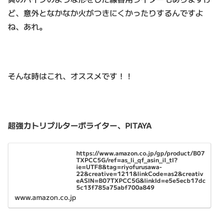
ど、意外となかなか火がつきにくかったりするんですよ
ね、あれ。
そんな時はこれ、オススメです！！
超強力トリプルターボライター、PITAYA
https://www.amazon.co.jp/gp/product/B07
TXPCC5G/ref=as_li_qf_asin_il_tl?
ie=UTF8&tag=riyofurusawa-
22&creative=1211&linkCode=as2&creativ
eASIN=B07TXPCC5G&linkId=e5e5ecb17dc
5c13f785a75abf700a849
www.amazon.co.jp