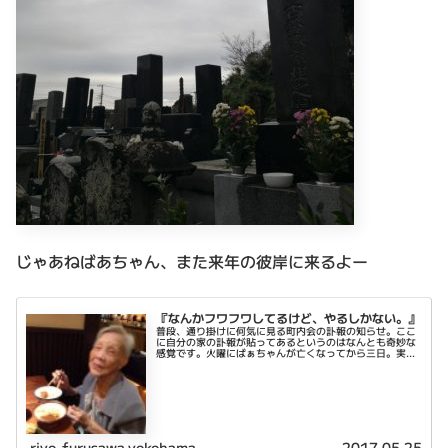
じゃあねばあちゃん、また来年の彼岸に来るよー
『なんかフワフワしてるけど、やるしかない。』
普段、通り掛けに何気に見る町内会の訃報の知らせ。ここ
に自分の家の訃報が貼ってあるというのはなんとも奇妙な
感覚です。火曜にばぁちゃんが亡くなってから三日。実感
があるようなないような。仕事をしてても何かフワフワし
ているような。夢の中にいるような...
riyo-furusawa.yokohama
2017.05.25