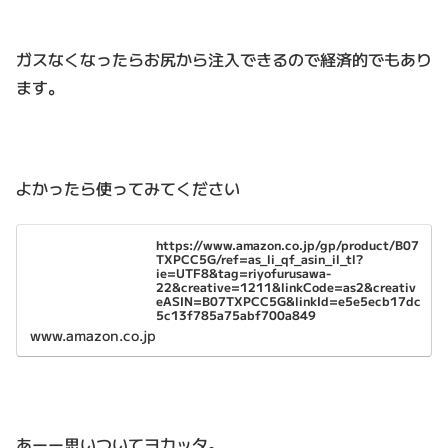
ガスなくなったらお尻から注入できるので経済的でもあり
ます。
よかったら使ってみてください
https://www.amazon.co.jp/gp/product/B07
TXPCC5G/ref=as_li_qf_asin_il_tl?
ie=UTF8&tag=riyofurusawa-
22&creative=1211&linkCode=as2&creativ
eASIN=B07TXPCC5G&linkId=e5e5ecb17dc
5c13f785a75abf700a849
www.amazon.co.jp
あーー思いついてヨカッタ。