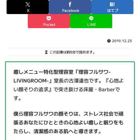
X
Facebook
はてブ
Pocket
LINE
2019.12.23
この記事は
約5分
で読めます。
癒しメニュー特化型理容室「理容フルサワ-
LIVINGROOM-」
室長の古澤達也です。『心地よ
い顔そりの追求』で突き抜ける床屋・Barberで
す。
僕ら理容フルサワの顔そりは、ストレス社会で頑
張るあなたにひとときの心地よい癒しと眠りをも
たらし、清潔感のある肌へと導きます
。