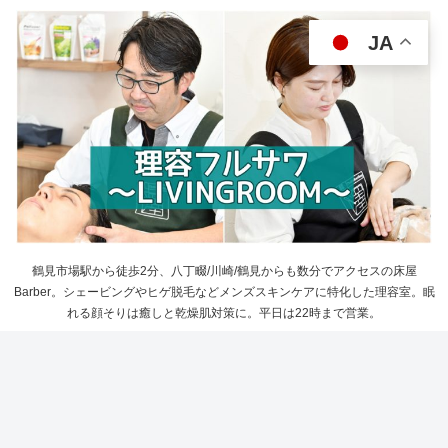
JA
鶴見市場駅から徒歩2分、八丁畷/川崎/鶴見からも数分でアクセスの床屋
Barber。シェービングやヒゲ脱毛などメンズスキンケアに特化した理容室。眠
れる顔そりは癒しと乾燥肌対策に。平日は22時まで営業。