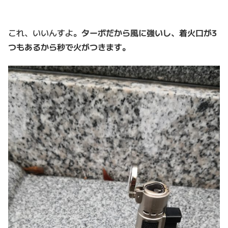
これ、いいんすよ。
ターボだから風に強いし、着火口が3
つもあるから秒で火がつきます。
動
画
プ
レ
ー
ヤ
ー