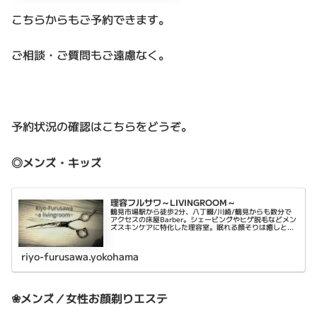
こちらからもご予約できます。
ご相談・ご質問もご遠慮なく。
予約状況の確認はこちらをどうぞ。
◎メンズ・キッズ
理容フルサワ～LIVINGROOM～
鶴見市場駅から徒歩2分、八丁畷/川崎/鶴見からも数分で
アクセスの床屋Barber。シェービングやヒゲ脱毛などメン
ズスキンケアに特化した理容室。眠れる顔そりは癒しと乾
燥肌対策に。平日は22時まで営業。
riyo-furusawa.yokohama
❀メンズ／女性お顔剃りエステ