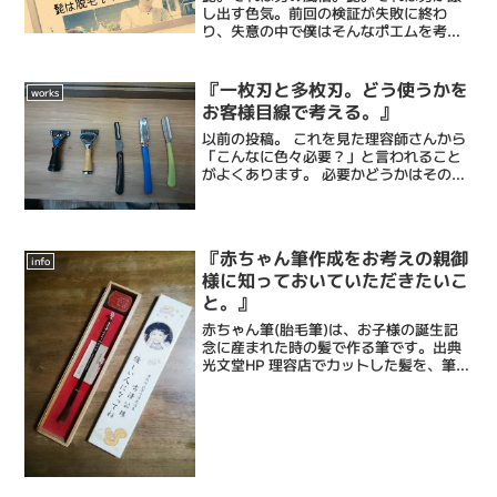
し出す色気。前回の検証が失敗に終わ
り、失意の中で僕はそんなポエムを考え
ていた。前回の検証はこちら。光が見え
ない暗闇の中で行き先を見失った僕に、
神からのお告げが再び届く。おい、室長
『一枚刃と多枚刃。どう使うかを
works
タツ。一度実験に失敗したか...
お客様目線で考える。』
以前の投稿。 これを見た理容師さんから
「こんなに色々必要？」と言われること
がよくあります。 必要かどうかはその技
術者の技術力や顔剃りのゴールをどう考
えるのかで変わると思うので一概には言
えないと思います。ちなみに 僕にとって
いちばん大事なこと...
『赤ちゃん筆作成をお考えの親御
info
様に知っておいていただきたいこ
と。』
赤ちゃん筆(胎毛筆)は、お子様の誕生記
念に産まれた時の髪で作る筆です。出典
光文堂HP 理容店でカットした髪を、筆業
者さんに送付し作成してもらい、出来上
がった筆を同じ理容店にてお渡しする、
という流れになります。産後すぐの赤ち
ゃんの髪はポヤポ...