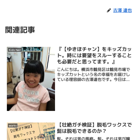
古澤 達也
関連記事
『【ゆきほチャン】をキッズカッ
Kids hair
ト。時には要望をスルーすること
も必要だと思ってます。』
こんにちは。横浜市鶴見区は鶴見市場で
キッズカットという名の幸福をお届けし
ている理容師の古澤達也です。今日は
【ゆきほチャン】の髪。よく、「この子
の髪、すぐ跳ねちゃうので多めに梳いて
ください」というオーダーを受けるので
すが、ゆきほチャンもまさに...
【壮絶ガチ検証】脱毛ワックスで
works
髭は脱毛できるのか？
髭。それは男の風格。髭。それは男が醸