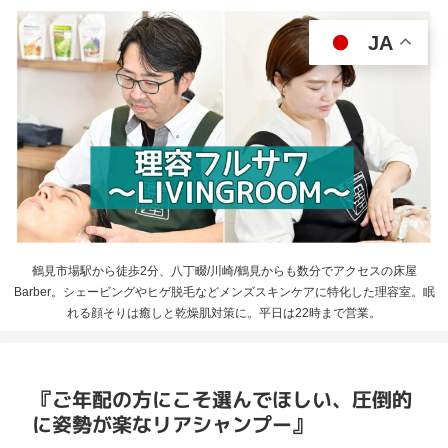
JA
鶴見市場駅から徒歩2分、八丁畷/川崎/鶴見からも数分でアクセスの床屋
Barber。シェービングやヒゲ脱毛などメンズスキンケアに特化した理容室。眠
れる顔そりは癒しと乾燥肌対策に。平日は22時まで営業。
『ご年配の方にこそ選んでほしい、圧倒的
に姿勢が楽なリアシャンプー』