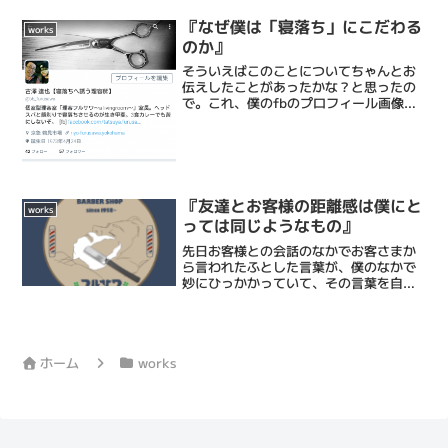
『なぜ僕は「寝落ち」にこだわる
works
のか』
そういえばこのことについてちゃんとお
伝えしたことがあったかな？と思ったの
で。これ、僕のfbのプロフィール画像そ
して、Twitterのプロフィール画像どちら
にも書いてあるのは「寝落ち」というワ
ードなんです。僕の技術の目標はお客様
が気持ちよさの...
『友達とお客様の距離感は僕にと
works
っては同じようなもの』
先日お客様との会話のなかでお客さまか
ら言われたふとした言葉が、僕のなかで
妙にひっかかっていて、その言葉を自分
なりに消化するのに時間がかかっていた
んです。「この仕事は″人間好き″じゃな
いといけないから大変だよね～」という
言葉。こちらのお客様は...
ホーム
works