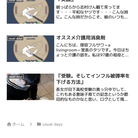
usual days
朝っぱらから志村けん観て笑ってま
す・・・平和なヤツです・・・こんな時
に。こんな時だからこそ、娘のいつもと
変わらぬ笑顔に救われます。君の笑顔を
守るために僕は頑張りますし、闘いま
す。さーて、仕事仕事。リンク【LINE＠
公式アカウント】 LIN...
オススメ介護用消臭剤
usual days
こんにちは、理容フルサワ～a
livingroom～室長のタツです。今日はち
ょっと介護の話を。私は97歳の祖母と同
居しております。4月にショートステイ先
にて原因不明の大腿骨骨折をし、以来、
ほぼ寝たきりの状態が続いております。
怪我するまでは二...
『受験。そしてインフル被弾率を
usual days
下げる方法』
長女が目下高校受験の真っ只中でして、
これもある意味子育ての記念というか節
目的なものかなと思い、ログとして残し
ておきます。昨日は私立高校の試験日で
朝学校まで送り届け今日はその合格発表
ということでまた朝から家族総出で学校
へ。ちょっと早くでてスタ...
ホーム
usual days