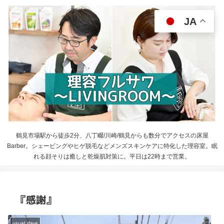
JA
鶴見市場駅から徒歩2分、八丁畷/川崎/鶴見からも数分でアクセスの床屋
Barber。シェービングやヒゲ脱毛などメンズスキンケアに特化した理容室。眠
れる顔そりは癒しと乾燥肌対策に。平日は22時まで営業。
『感謝』
usual days