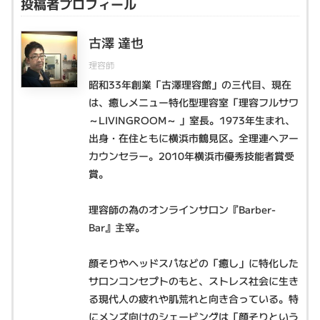
投稿者プロフィール
古澤 達也
理容師
昭和33年創業「古澤理容館」の三代目、現在
は、癒しメニュー特化型理容室「理容フルサワ
～LIVINGROOM～ 」室長。1973年生まれ、
出身・在住ともに横浜市鶴見区。全理連ヘアー
カウンセラー。2010年横浜市優秀技能者賞受
賞。
理容師の為のオンラインサロン『Barber-
Bar』主宰。
顔そりやヘッドスパなどの「癒し」に特化した
サロンコンセプトのもと、ストレス社会に生き
る現代人の疲れや肌荒れと向き合っている。特
にメンズ向けのシェービングは「顔そりという