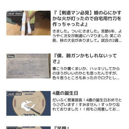
『【剣道マン必見】娘の心にかす
usual days
かな火が灯ったので自宅用竹刀を
作っちゃったよ』
きました。ついにきました。苦節6年、よ
うやく次女が剣道にハマりました 笑この
前、秋の大会がありまして。試合の2週間
前あたりから、娘の中でスイッチが入っ
たみたいで、僕が仕事終わって部屋に戻
ると「パパー剣道やろう！」って言って
『僕、肺ガンかもしれないって
Blog
くるようになりまし...
さ』
書こうか書くまいか、ハッキリしてから
のほうがいいのかとも思ったんですが、
色々思うところもあったのでログとして
残しておきます。この前横浜市の無料ガ
ン検診を受けまして。受けたのは肺と大
腸のガン検診でした。結果は2ヶ月後くら
4歳の誕生日
usual days
いと言われていたのです...
だいふく営業部長！4歳の誕生日おめでと
うございます！すみません！すっかり忘
れておりました！！何もご用意しており
ません！
『笑顔』