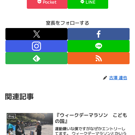
Pocket
LINE
室長をフォローする
古澤 達也
関連記事
『ウィークデーマラソン こども
Blog
の国』
運動嫌いな僕ですがなぜかエントリーし
てます。 ウィークデーマラソンとかいう