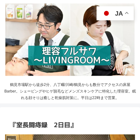
JA
鶴見市場駅から徒歩2分、八丁畷/川崎/鶴見からも数分でアクセスの床屋
Barber。シェービングやヒゲ脱毛などメンズスキンケアに特化した理容室。眠
れる顔そりは癒しと乾燥肌対策に。平日は22時まで営業。
『室長闘痔録 2日目』
Blog