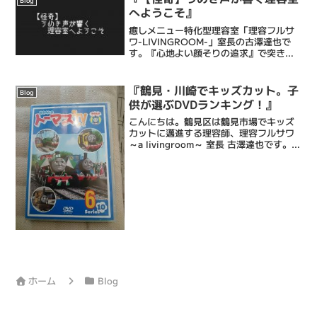
Blog
目がうつろになります...
へようこそ』
癒しメニュー特化型理容室「理容フルサ
ワ-LIVINGROOM-」室長の古澤達也で
す。『心地よい顔そりの追求』で突き抜
ける床屋・Barberです。僕ら理容フルサ
ワの顔そりは、ストレス社会で頑張るあ
なたにひとときの心地よい癒しと眠りを
『鶴見・川崎でキッズカット。子
Blog
もたらし、...
供が選ぶDVDランキング！』
こんにちは。鶴見区は鶴見市場でキッズ
カットに邁進する理容師、理容フルサワ
～a livingroom～ 室長 古澤達也です。理
容フルサワでは、カット中にお子様が飽
きてしまわないよう、DVDを観てもらい
ながらカットを行います。カット中に観
るDV...
ホーム
Blog