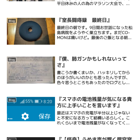
平日休みの人の為のマラソン大会で、僕
はリレーの部で組合仲間と共に10区間の
8番目、4キロを走ります。走るといって
も、僕は早歩きに近いペースですけど
『室長闘痔録 最終日』
Blog
も、、、、なんならあ...
最終日の朝です。9日間お世話になった松
島病院をようやく巣立ちます。まだCO-
MONは痛いけど。最後のご飯となる朝食
昨日の宣言通り、配膳にお礼の言葉を添
えてお返ししました。診察を終えて支払
いを終えて9:00には病院を出て、9日ぶ
りに帰宅。ドア...
『僕、肺ガンかもしれないって
Blog
さ』
書こうか書くまいか、ハッキリしてから
のほうがいいのかとも思ったんですが、
色々思うところもあったのでログとして
残しておきます。この前横浜市の無料ガ
ン検診を受けまして。受けたのは肺と大
腸のガン検診でした。結果は2ヶ月後くら
『スマホの電池残量が気になる貴
Blog
いと言われていたのです...
方に上手いことを言います』
最近はスマホの充電が半分以上じゃない
と不安になる方って結構いるらしく。こ
れくらいまで電池残量がなくなってくる
と、気になっちゃうんですかね。わから
なくはない。というか、超わかる 笑僕も
ヘビーに使うほうなので。30%切ったら
『【怪奇】うめき声が響く理容室