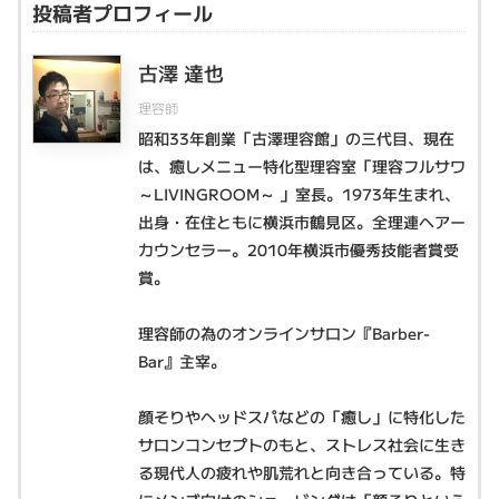
投稿者プロフィール
古澤 達也
理容師
昭和33年創業「古澤理容館」の三代目、現在
は、癒しメニュー特化型理容室「理容フルサワ
～LIVINGROOM～ 」室長。1973年生まれ、
出身・在住ともに横浜市鶴見区。全理連ヘアー
カウンセラー。2010年横浜市優秀技能者賞受
賞。
理容師の為のオンラインサロン『Barber-
Bar』主宰。
顔そりやヘッドスパなどの「癒し」に特化した
サロンコンセプトのもと、ストレス社会に生き
る現代人の疲れや肌荒れと向き合っている。特