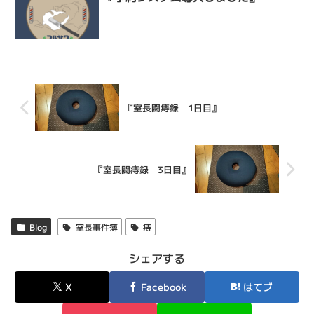
『室長闘痔録 1日目』
『室長闘痔録 3日目』
Blog
室長事件簿
痔
シェアする
X
Facebook
はてブ