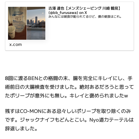
古澤 達也【メンズシェービング 川崎 鶴見】
(@bb_furusawa) on X
みんなには朝食が配られてるけど、僕の朝食はこれ。
x.com
8回
に渡るBENとの格闘の末、腸を完全にキレイにし、手
術前日の大腸検査を受けました。絶対あるだろうと思って
たポリープが意外にも無し。キレイと褒められましたw
残すはCO-MONにある忌々しいポリープを取り除くのみ
です。ジャックナイフもどんとこい。Nyo道カテーテルは
辞退しました。