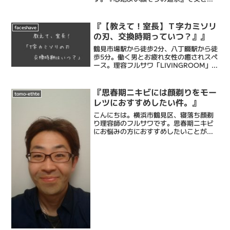
ける床屋・Barberです。僕ら理容フルサ
ワの顔そりは、乾燥肌に向き合うことに
特化し、ストレス社会で頑張るあなたに
『【教えて！室長】Ｔ字カミソリ
faceshave
ひとときの...
の刃、交換時期っていつ？』』
鶴見市場駅から徒歩2分、八丁畷駅から徒
歩5分。働く男とお疲れ女性の癒されスペ
ース。理容フルサワ「LIVINGROOM」室
長の古澤達也です。弊理容室は乾燥肌に
特化したエステシェービングと忙しい毎
日に癒しのひとときを提供するメンズバ
『思春期ニキビには顔剃りをモー
tomo-ethte
ーバーです。...
レツにおすすめしたい件。』
こんにちは。横浜市鶴見区、寝落ち顔剃
り理容師のフルサワです。思春期ニキビ
にお悩みの方におすすめしたいことがあ
ります。それは、お顔剃りです。お顔剃
りとは、理容師だけに認められた技術
で、カミソリでうぶ毛やヒゲを剃った
り、眉を整えたりする技術のこ...