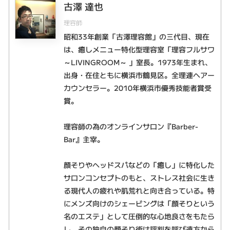
古澤 達也
理容師
昭和33年創業「古澤理容館」の三代目、現在
は、癒しメニュー特化型理容室「理容フルサワ
～LIVINGROOM～ 」室長。1973年生まれ、
出身・在住ともに横浜市鶴見区。全理連ヘアー
カウンセラー。2010年横浜市優秀技能者賞受
賞。
理容師の為のオンラインサロン『Barber-
Bar』主宰。
顔そりやヘッドスパなどの「癒し」に特化した
サロンコンセプトのもと、ストレス社会に生き
る現代人の疲れや肌荒れと向き合っている。特
にメンズ向けのシェービングは「顔そりという
名のエステ」として圧倒的な心地良さをもたら
し、その独自の顔そり術は評判を呼び遠方から