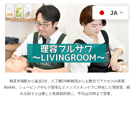
JA
鶴見市場駅から徒歩2分、八丁畷/川崎/鶴見からも数分でアクセスの床屋
Barber。シェービングやヒゲ脱毛などメンズスキンケアに特化した理容室。眠
れる顔そりは癒しと乾燥肌対策に。平日は22時まで営業。