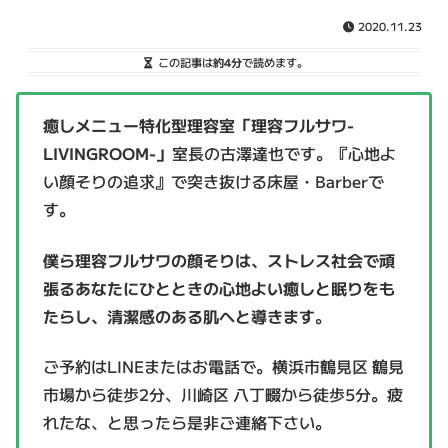
2020.11.23
この記事は
約4分
で読めます。
癒しメニュー特化型理容室「理容フルサワ-
LIVINGROOM-」
室長の古澤達也です。『心地よ
い顔そりの追求』で突き抜ける床屋・Barberで
す。
僕ら理容フルサワの顔そりは、ストレス社会で頑
張るあなたにひとときの心地よい癒しと眠りをも
たらし、清潔感のある肌へと導きます
。
ご予約はLINEまたはお電話で。横浜市鶴見区 鶴見
市場から徒歩2分、川崎区 八丁畷から徒歩5分。疲
れたな、と思ったら是非ご連絡下さい。