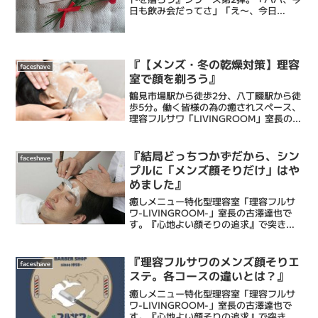
日も飲み会だってさ」「え〜、今日
も〜」「うん。仕方ないね。待ってても
帰ってこないから先に寝ちゃおうね〜」
「え〜。は〜い....」歓迎会が多いこの時
期、奥さまとお子様で...
『【メンズ・冬の乾燥対策】理容
faceshave
室で顔を剃ろう』
鶴見市場駅から徒歩2分、八丁畷駅から徒
歩5分。働く皆様の為の癒されスペース、
理容フルサワ「LIVINGROOM」室長の古
澤達也です。乾燥肌に特化したエステシ
ェービングと眠れるヘッドスパで忙しい
毎日に癒しのひとときを提供するメンズ
『結局どっちつかずだから、シン
faceshave
バーバーです...
プルに「メンズ顔そりだけ」はや
めました』
癒しメニュー特化型理容室「理容フルサ
ワ-LIVINGROOM-」室長の古澤達也で
す。『心地よい顔そりの追求』で突き抜
ける床屋・Barberです。僕ら理容フルサ
ワの顔そりは、ストレス社会で頑張るあ
なたにひとときの心地よい癒しと眠りを
『理容フルサワのメンズ顔そりエ
faceshave
もたらし、...
ステ。各コースの違いとは？』
癒しメニュー特化型理容室「理容フルサ
ワ-LIVINGROOM-」室長の古澤達也で
す。『心地よい顔そりの追求』で突き抜