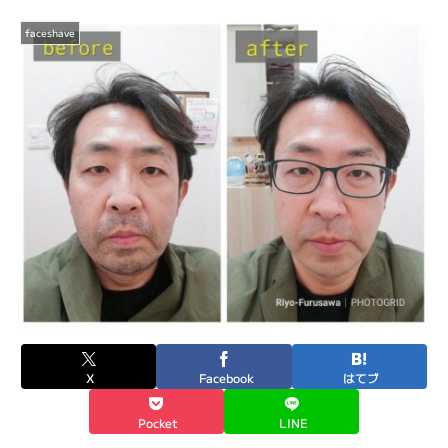
faceshave
X
Facebook
はてブ
Pocket
LINE