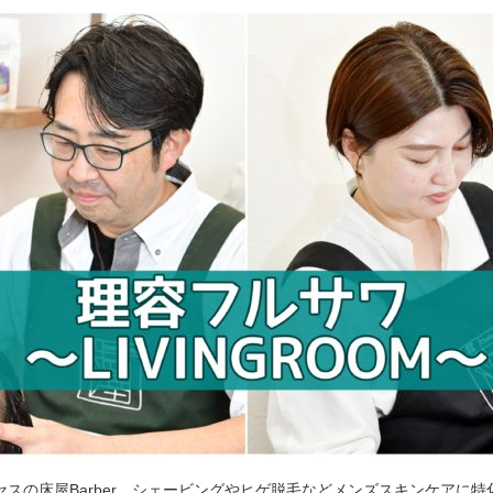
セスの床屋Barber。シェービングやヒゲ脱毛などメンズスキンケアに