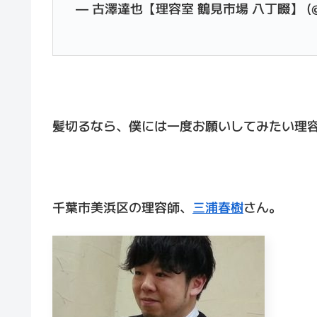
— 古澤達也【理容室 鶴見市場 八丁畷】 (@bb
髪切るなら、僕には一度お願いしてみたい理
千葉市美浜区の理容師、
三浦春樹
さん。