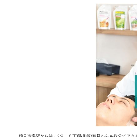
鶴見市場駅から徒歩2分、八丁畷/川崎/鶴見からも数分でアク