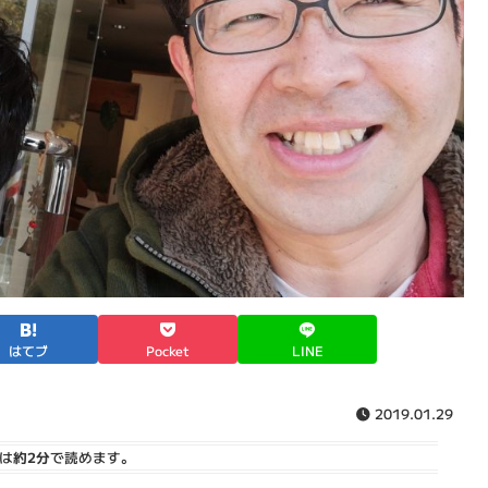
はてブ
Pocket
LINE
2019.01.29
は
約2分
で読めます。