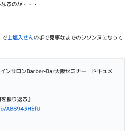
うなるのか・・・
a」で
上塩入さん
の手で見事なまでのシソンヌになって
サロンBarber-Bar大阪セミナー ドキュメ
4時間を振り返る』
.co/AB8943HEfU