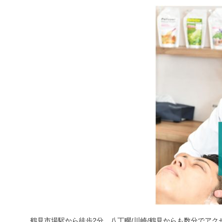
鶴見市場駅から徒歩2分、八丁畷/川崎/鶴見からも数分でアク