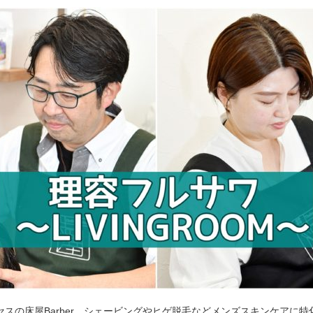
セスの床屋Barber。シェービングやヒゲ脱毛などメンズスキンケアに