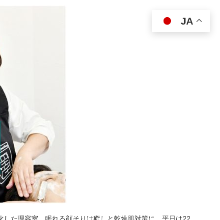
JA
特化した理容室。眠れる顔そりは癒しと乾燥肌対策に。平日は22