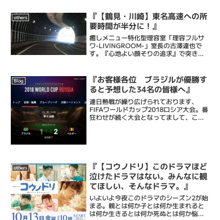
『【鶴見・川崎】東名高速への所
others
要時間が半分に！』
癒しメニュー特化型理容室「理容フルサ
ワ-LIVINGROOM-」室長の古澤達也で
す。『心地よい顔そりの追求』で突き抜
ける床屋・Barberです。僕ら理容フルサ
ワの顔そりは、ストレス社会で頑張るあ
なたにひとときの心地よい癒しと眠りを
『お客様各位 ブラジルが優勝す
Blog
もたらし、...
ると予想した34名の皆様へ』
連日熱戦が繰り広げられております、
FIFAワールドカップ2018ロシア大会。番
狂わせが続く大会となってまして、ここ
まででも、ドイツの予選敗退にはじま
り、スペイン、アルゼンチン、などの優
勝経験国も姿を消しています。そして昨
日ついに、、、ブラジ...
『【コウノドリ】このドラマほど
others
泣けたドラマはない。みんなに観
てほしい、そんなドラマ。』
いよいよ今夜このドラマのシーズン2が始
まる。親とは何か子とは何か生まれると
は何か生きるとは何か死ぬとは何か悩