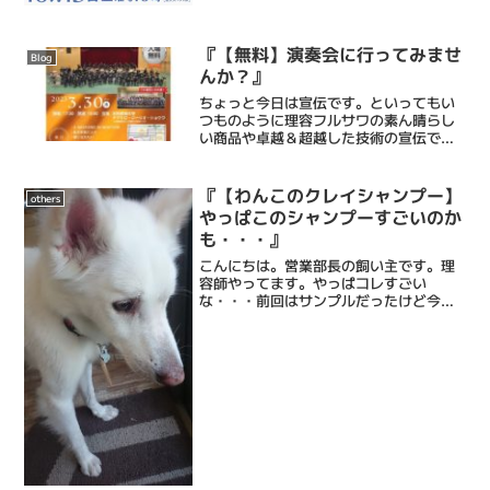
み、泣き、苦しみ、葛藤し、それでも愛
す。色々な要素が詰まったドラマ「コウ
ノドリ」おれ、、、もっと優しくなろ
『【無料】演奏会に行ってみませ
う。そんな事を思わせてくれ...
Blog
んか？』
ちょっと今日は宣伝です。といってもい
つものように理容フルサワの素ん晴らし
い商品や卓越＆超越した技術の宣伝では
ありません。お客様Yくんが所属する吹奏
楽部の演奏会の宣伝です。Yくんはお父さ
んに連れられて赤ちゃんの頃から来てく
『【わんこのクレイシャンプー】
others
れてるお客さんで、今...
やっぱこのシャンプーすごいのか
も・・・』
こんにちは。営業部長の飼い主です。理
容師やってます。やっぱコレすごい
な・・・前回はサンプルだったけど今回
はボトル購入。使用量はこれを２回くら
い。洗っていてもあきらかにニオイが少
ない。洗い上がりも１回目よりも今回の
２回目のほうがもっと少なくな...