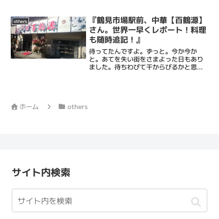
『鶴見市場駅前、中華【百鶴源】
others
さん。世界一早くレポート！料理
も随時追記！』
待ってたんですよ。ずっと。今か今か
と。あてを失い街をさまよった日もあり
ました。待ちわびて干からびるかと思い
ましたが、、、今日いよいよオープンし
ました！！！おめでとうございます！な
んと、記念すべきお客様第１号として、
早速お邪魔してきました！！...
ホーム
others
サイト内検索