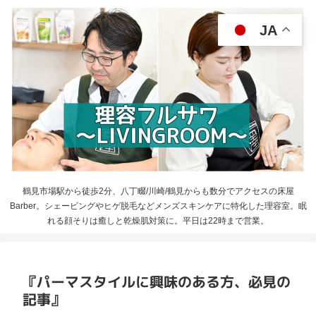
JA
鶴見市場駅から徒歩2分、八丁畷/川崎/鶴見からも数分でアクセスの床屋
Barber。シェービングやヒゲ脱毛などメンズスキンケアに特化した理容室。眠
れる顔そりは癒しと乾燥肌対策に。平日は22時まで営業。
『パーマスタイルに興味のある方、必見の
記事』