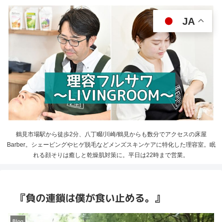
JA
鶴見市場駅から徒歩2分、八丁畷/川崎/鶴見からも数分でアクセスの床屋
Barber。シェービングやヒゲ脱毛などメンズスキンケアに特化した理容室。眠
れる顔そりは癒しと乾燥肌対策に。平日は22時まで営業。
『負の連鎖は僕が食い止める。』
Blog