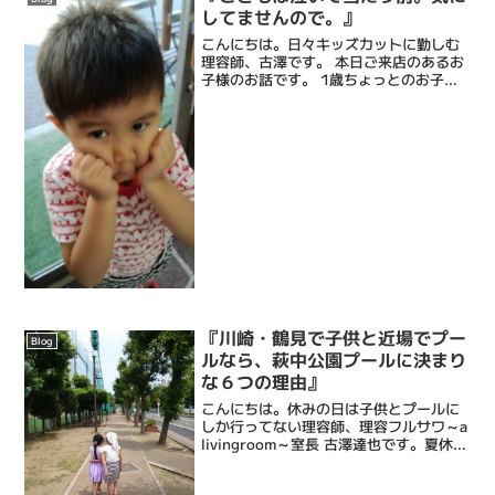
してませんので。』
こんにちは。日々キッズカットに勤しむ
理容師、古澤です。 本日ご来店のあるお
子様のお話です。 1歳ちょっとのお子様
で、激しく泣いて動いてしまったため、
カットできずにお帰りになりました。 ど
うにもできなかった僕も残念ですが、一
番残念だったのはや...
『川崎・鶴見で子供と近場でプー
Blog
ルなら、萩中公園プールに決まり
な６つの理由』
こんにちは。休みの日は子供とプールに
しか行ってない理容師、理容フルサワ～a
livingroom～室長 古澤達也です。夏休み
の間の子供とのお出掛け先の定番といえ
ばプールですよね。僕が住む横浜市鶴見