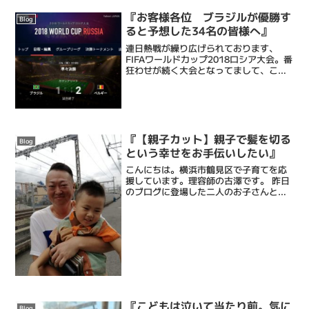
『お客様各位 ブラジルが優勝す
Blog
ると予想した34名の皆様へ』
連日熱戦が繰り広げられております、
FIFAワールドカップ2018ロシア大会。番
狂わせが続く大会となってまして、ここ
まででも、ドイツの予選敗退にはじま
り、スペイン、アルゼンチン、などの優
勝経験国も姿を消しています。そして昨
日ついに、、、ブラジ...
『【親子カット】親子で髪を切る
Blog
という幸せをお手伝いしたい』
こんにちは。横浜市鶴見区で子育てを応
援しています。理容師の古澤です。 昨日
のブログに登場した二人のお子さんと、
やらかしたパパ 笑パパも一緒に髪切って
ます。僕の店には親子カットという割引
があります。3880円と2160円で合わせ
て6040円の...
『こどもは泣いて当たり前。気に
Blog