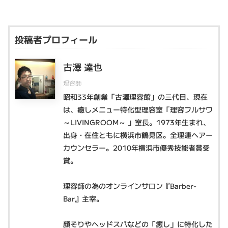
投稿者プロフィール
古澤 達也
理容師
昭和33年創業「古澤理容館」の三代目、現在
は、癒しメニュー特化型理容室「理容フルサワ
～LIVINGROOM～ 」室長。1973年生まれ、
出身・在住ともに横浜市鶴見区。全理連ヘアー
カウンセラー。2010年横浜市優秀技能者賞受
賞。
理容師の為のオンラインサロン『Barber-
Bar』主宰。
顔そりやヘッドスパなどの「癒し」に特化した