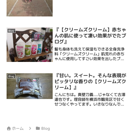
区の鶴見市場は東京都大田区がすぐそば
のため、...
『【クリームズクリーム】赤ちゃ
Blog
んの肌に使って凄い効果がでたブ
ログ』
髪も身体も洗えて保湿もできる全身洗浄
料「クリームズクリーム」肌荒れの赤ち
ゃんに使用してすごい効果を出したブロ
グを見ましたので、理容フルサワの顧客
様にも情報を共有しようと思います。そ
のブログはこちらです。スゴイですよね
『甘い。スイート。そんな表現が
Blog
(^_^)クリームズクリ...
ピッタリな香りの【クリームズク
リーム】』
こんにちは。真壁刀義....じゃなくて古澤
達也です。理容師を横浜市鶴見区で甘く
せつなくやってます。いきなりなんです
が、わたくし、酒が飲めません。どーで
もいいですよね、はい。これをお客様に
言うと、「えーー、スゴい飲みそうなの
に！！」などと軽い...
ホーム
Blog