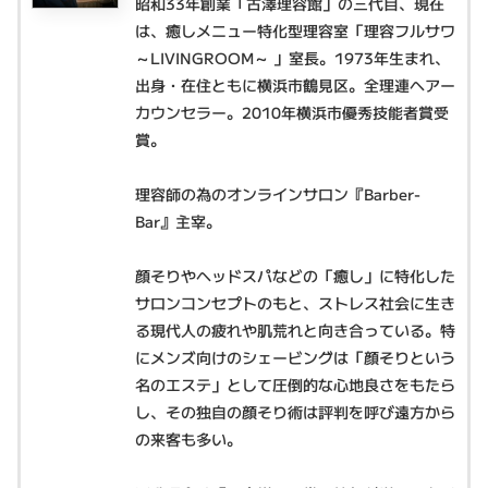
昭和33年創業「古澤理容館」の三代目、現在
は、癒しメニュー特化型理容室「理容フルサワ
～LIVINGROOM～ 」室長。1973年生まれ、
出身・在住ともに横浜市鶴見区。全理連ヘアー
カウンセラー。2010年横浜市優秀技能者賞受
賞。
理容師の為のオンラインサロン『Barber-
Bar』主宰。
顔そりやヘッドスパなどの「癒し」に特化した
サロンコンセプトのもと、ストレス社会に生き
る現代人の疲れや肌荒れと向き合っている。特
にメンズ向けのシェービングは「顔そりという
名のエステ」として圧倒的な心地良さをもたら
し、その独自の顔そり術は評判を呼び遠方から
の来客も多い。