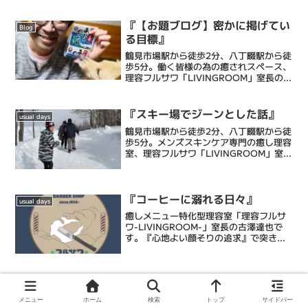
『【お題ブログ】密かに掲げてい
Blog
る目標』
鶴見市場駅から徒歩2分、八丁畷駅から徒
歩5分。働く皆様の為の癒されスペース、
理容フルサワ「LIVINGROOM」室長の古
澤達也です。乾燥肌に特化したエステシ
ェービングと眠れるヘッドスパで忙しい
毎日に癒しのひとときを提供するメンズ
『スキー場でジーンとした話』
usual days
バーバーです...
鶴見市場駅から徒歩2分、八丁畷駅から徒
歩5分。メンズスキンケア専門の癒し理容
室、理容フルサワ「LIVINGROOM」室長
の古澤達也です。乾燥肌に特化したエス
テシェービング、日々の髭剃りを簡単に
するヒゲ脱毛、頭皮環境を整えるヘッド
スパ、等で癒...
『コーヒーに溺れる日々』
usual days
癒しメニュー特化型理容室「理容フルサ
ワ-LIVINGROOM-」室長の古澤達也で
す。『心地よい顔そりの追求』で突き抜
ける床屋・Barberです。僕ら理容フルサ
ワの顔そりは、ストレス社会で頑張るあ
なたにひとときの心地よい癒しと眠りを
もたらし、...
『【まだ間に合う】横浜で合格祈
usual days
願するならこの神社のこのサービ
メニュー
ホーム
検索
トップ
サイドバー