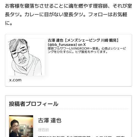
お客様を寝落ちさせることに魂を燃やす理容師、それが室
長タツ。カレーに目がない室長タツ。フォローはお気軽
に。
古澤 達也【メンズシェービング 川崎 鶴見】
(@bb_furusawa) on X
理容フルサワ〜LIVINGROOM〜室長。心地よいシェービ
ングをひたすらに。ヒゲ脱毛もやってます。
x.com
投稿者プロフィール
古澤 達也
理容師