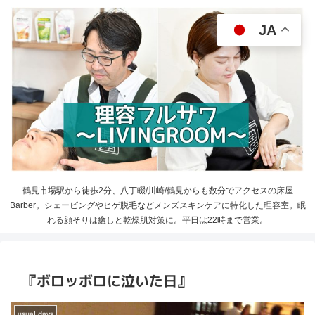
JA
鶴見市場駅から徒歩2分、八丁畷/川崎/鶴見からも数分でアクセスの床屋
Barber。シェービングやヒゲ脱毛などメンズスキンケアに特化した理容室。眠
れる顔そりは癒しと乾燥肌対策に。平日は22時まで営業。
『ボロッボロに泣いた日』
usual days