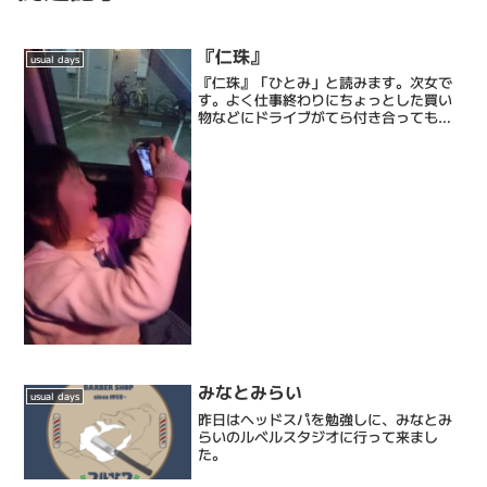
『仁珠』
usual days
『仁珠』「ひとみ」と読みます。次女で
す。よく仕事終わりにちょっとした買い
物などにドライブがてら付き合ってもら
ってます。今日もお客様への届け物で連
れ回していたら仁珠「パパ。ひとみの
「ひと」はひとみが産まれたときに
「人」だったからつけたの？「み...
みなとみらい
usual days
昨日はヘッドスパを勉強しに、みなとみ
らいのルベルスタジオに行って来まし
た。