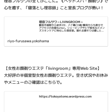
理容フルサワの全てがここに。《ヘッドスパ・顔剃り》で
心を癒す、「寝落とし理容師」こと室長ブログが熱い！
理容フルサワ～LIVINGROOM～
鶴見市場駅から徒歩2分、八丁畷/川崎/鶴見からも数分で
アクセスの床屋Barber。シェービングやヒゲ脱毛などメン
ズスキンケアに特化した理容室。眠れる顔そりは癒しと乾
燥肌対策に。平日は22時まで営業。
riyo-furusawa.yokohama
【女性お顔剃りエステ「livingroom」専用Web Site】
大好評の半個室型女性お顔剃りエステ。空き状況やお休み
やメニューのご確認はこちらで。
https://tokoyatomo.wordpress.com