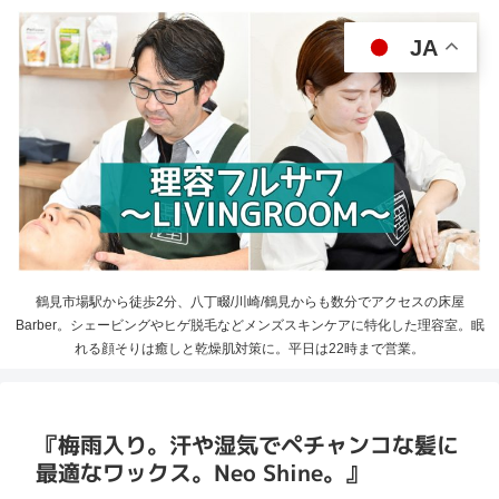
JA
鶴見市場駅から徒歩2分、八丁畷/川崎/鶴見からも数分でアクセスの床屋
Barber。シェービングやヒゲ脱毛などメンズスキンケアに特化した理容室。眠
れる顔そりは癒しと乾燥肌対策に。平日は22時まで営業。
『梅雨入り。汗や湿気でペチャンコな髪に
最適なワックス。Neo Shine。』