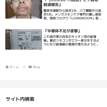
Blog
経過報告』
鶴見市場駅から徒歩2分、八丁畷駅から徒
歩5分。メンズスキンケア専門の癒し理容
室、理容フルサワ「LIVINGROOM」室長
の古澤達也です。乾燥肌に特化したエス
テシェービング、日々の髭剃りを簡単に
するヒゲ脱毛、頭皮環境を整えるヘッド
『半導体不足が直撃』
Blog
スパ、等で癒...
これ我が家の自宅のキッチン用の給湯
器。最近リモコンがエラー表示をするよ
うになり給湯器の電源が落ちるようにな
ってしまった。表示されるのは「100」
というエラー番号。これ調べたら感震装
置の故障とのこと。もちろん我が家がグ
ラグラ揺れているわけでは...
ホーム
Blog
サイト内検索