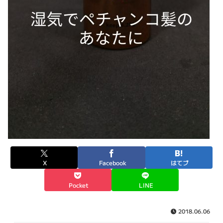
X
Facebook
はてブ
Pocket
LINE
2018.06.06