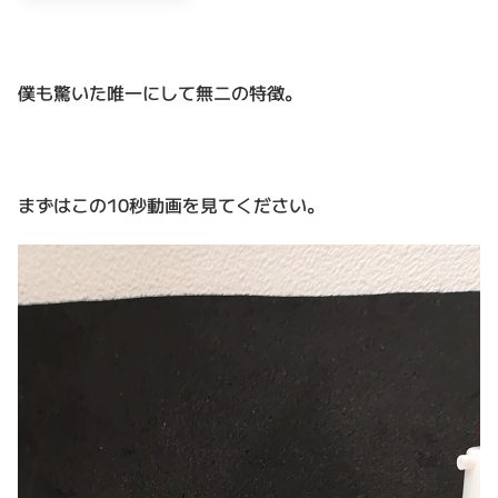
僕も驚いた唯一にして無二の特徴。
まずはこの10秒動画を見てください。
動
画
プ
レ
ー
ヤ
ー