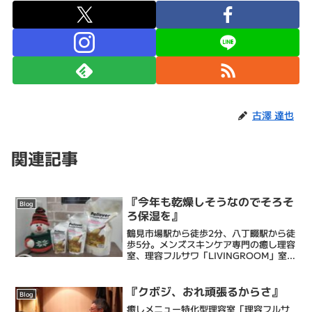
古澤 達也
関連記事
『今年も乾燥しそうなのでそろそ
Blog
ろ保湿を』
鶴見市場駅から徒歩2分、八丁畷駅から徒
歩5分。メンズスキンケア専門の癒し理容
室、理容フルサワ「LIVINGROOM」室長
の古澤達也です。乾燥肌に特化したエス
テシェービング、日々の髭剃りを簡単に
するヒゲ脱毛、頭皮環境を整えるヘッド
『クボジ、おれ頑張るからさ』
Blog
スパ、等で癒...
癒しメニュー特化型理容室「理容フルサ