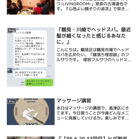
ワ-LIVINGROOM-」室長の古澤達也で
す。『心地よい顔そりの追求』で突き抜
ける床屋・Barberです。僕ら理容フルサ
ワの顔そりは、ストレス社会で頑張るあ
なたにひとときの心地よい癒しと眠りを
もたらし、...
『鶴見・川崎でヘッドスパ。最近
Blog
髪が細くなったと感じるあなた
に。』
こんにちは。鶴見区は鶴見市場でヘッド
スパを広めたい、「寝落ち理容師」のフ
ルサワです。 理容フルサワのヘッドスパ
は頭皮のマッサージだけでなく、首も入
念にマッサージします。スパが終わって
身体を起こしたら、肩も入念にほぐしま
す。これがよかったの...
マッサージ講習
Blog
本日はマッサージの講習で、高津区にき
てます。今日習うことが今後どんなメニ
ューに発展していけるか。楽しみです。
まずは勉強。そして繰り返しの練習。モ
デルさんを募集するかもしれません。頑
張りまーす。
『【R5.6.20 13回目】ヒゲ脱毛