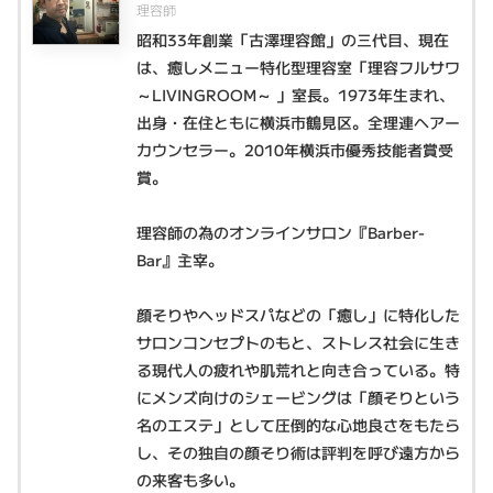
理容師
昭和33年創業「古澤理容館」の三代目、現在
は、癒しメニュー特化型理容室「理容フルサワ
～LIVINGROOM～ 」室長。1973年生まれ、
出身・在住ともに横浜市鶴見区。全理連ヘアー
カウンセラー。2010年横浜市優秀技能者賞受
賞。
理容師の為のオンラインサロン『Barber-
Bar』主宰。
顔そりやヘッドスパなどの「癒し」に特化した
サロンコンセプトのもと、ストレス社会に生き
る現代人の疲れや肌荒れと向き合っている。特
にメンズ向けのシェービングは「顔そりという
名のエステ」として圧倒的な心地良さをもたら
し、その独自の顔そり術は評判を呼び遠方から
の来客も多い。