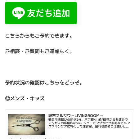
こちらからもご予約できます。
ご相談・ご質問もご遠慮なく。
予約状況の確認はこちらをどうぞ。
◎メンズ・キッズ
理容フルサワ～LIVINGROOM～
鶴見市場駅から徒歩2分、八丁畷/川崎/鶴見からも数分で
アクセスの床屋Barber。シェービングやヒゲ脱毛などメン
ズスキンケアに特化した理容室。眠れる顔そりは癒しと乾
燥肌対策に。平日は22時まで営業。