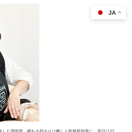
JA
特化した理容室。眠れる顔そりは癒しと乾燥肌対策に。平日は22