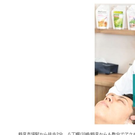
鶴見市場駅から徒歩2分、八丁畷/川崎/鶴見からも数分でアク