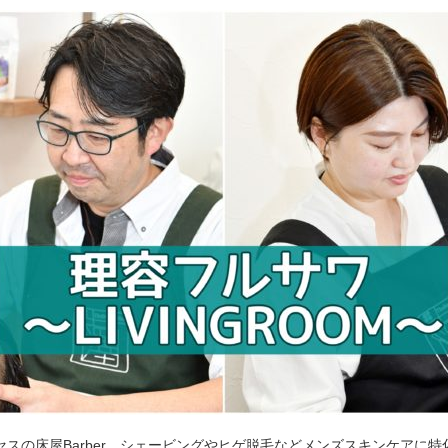
セスの床屋Barber。シェービングやヒゲ脱毛などメンズスキンケアに