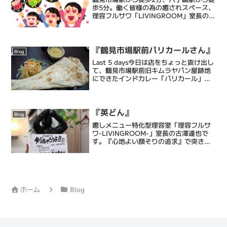
歩5分。働く皆様の為の癒されスペース、
理容フルサワ「LIVINGROOM」室長の古
澤達也です。乾燥肌に特化したエステシ
ェービングと眠れるヘッドスパで忙しい
毎日に癒しのひとときを提供するメンズ
バーバーです...
『鶴見市場駅前パリカールさん』
Blog
​Last 5 days今日は店をちょっと抜け出し
て、鶴見市場駅前旧キムラヤパン屋跡地
にできたインドカレー「パリカール」さ
んに来ました。こちらで英気を養って、
明日からのピークを迎え撃とうと思いま
す。「おい室長、営業中に何やってん
だ！けしから...
『英どん』
Blog
癒しメニュー特化型理容室「理容フルサ
ワ-LIVINGROOM-」室長の古澤達也で
す。『心地よい顔そりの追求』で突き抜
けてる床屋・Barberです。僕ら理容フル
サワの顔そりは、ストレス社会で頑張る
あなたにひとときの心地よい癒しと眠り
をもたらし...
ホーム
Blog