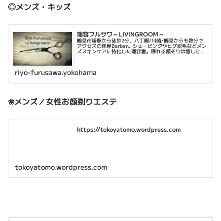
◎メンズ・キッズ
理容フルサワ～LIVINGROOM～
鶴見市場駅から徒歩2分、八丁畷/川崎/鶴見からも数分で
アクセスの床屋Barber。シェービングやヒゲ脱毛などメン
ズスキンケアに特化した理容室。眠れる顔そりは癒しと乾
燥肌対策に。平日は22時まで営業。
riyo-furusawa.yokohama
❀メンズ／女性お顔剃りエステ
https://tokoyatomo.wordpress.com
tokoyatomo.wordpress.com