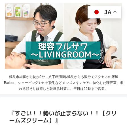
JA
鶴見市場駅から徒歩2分、八丁畷/川崎/鶴見からも数分でアクセスの床屋
Barber。シェービングやヒゲ脱毛などメンズスキンケアに特化した理容室。眠
れる顔そりは癒しと乾燥肌対策に。平日は22時まで営業。
『すごい！！勢いが止まらない！！【クリ
ームズクリーム】』