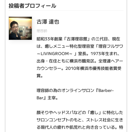
投稿者プロフィール
古澤 達也
理容師
昭和33年創業「古澤理容館」の三代目、現在
は、癒しメニュー特化型理容室「理容フルサワ
～LIVINGROOM～ 」室長。1973年生まれ、
出身・在住ともに横浜市鶴見区。全理連ヘアー
カウンセラー。2010年横浜市優秀技能者賞受
賞。
理容師の為のオンラインサロン『Barber-
Bar』主宰。
顔そりやヘッドスパなどの「癒し」に特化した
サロンコンセプトのもと、ストレス社会に生き
る現代人の疲れや肌荒れと向き合っている。特