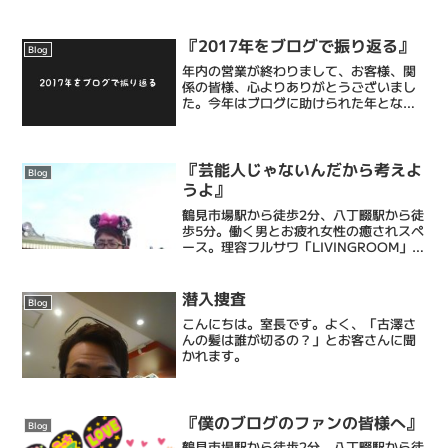
『2017年をブログで振り返る』
Blog
年内の営業が終わりまして、お客様、関
係の皆様、心よりありがとうございまし
た。今年はブログに助けられた年となり
ました。節分ネタ。お気に入りです。ゴ
ミ出しバカとの激闘を描いた三部作。同
業者さんやお客様からかなり声をかけて
いただきました。実録シリ...
『芸能人じゃないんだから考えよ
Blog
うよ』
鶴見市場駅から徒歩2分、八丁畷駅から徒
歩5分。働く男とお疲れ女性の癒されスペ
ース。理容フルサワ「LIVINGROOM」室
長の古澤達也です。弊理容室は乾燥肌に
特化したエステシェービングと忙しい毎
日に癒しのひとときを提供するメンズバ
潜入捜査
Blog
ーバーです。...
こんにちは。室長です。よく、「古澤さ
んの髪は誰が切るの？」とお客さんに聞
かれます。
『僕のブログのファンの皆様へ』
Blog
鶴見市場駅から徒歩2分、八丁畷駅から徒