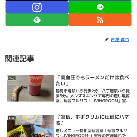
古澤 達也
関連記事
『高血圧でもラーメンだけは食べ
Blog
たい』
鶴見市場駅から徒歩2分、八丁畷駅から徒
歩5分。メンズスキンケア専門の癒し理容
室、理容フルサワ「LIVINGROOM」室長
の古澤達也です。乾燥肌に特化したエス
テシェービング、日々の髭剃りを簡単に
するヒゲ脱毛、頭皮環境を整えるヘッド
『室長、ホボクリムに壮絶にハマ
Blog
スパ、等で癒...
る』
癒しメニュー特化型理容室「理容フルサ
ワ-LIVINGROOM-」室長の古澤達也で