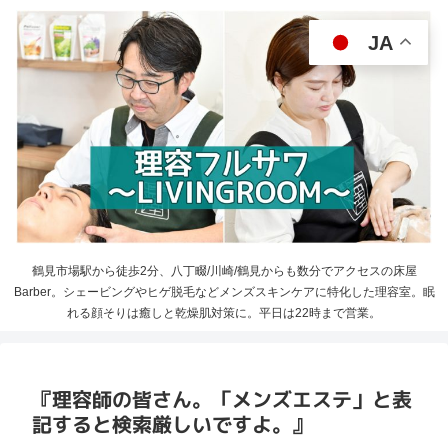
JA
鶴見市場駅から徒歩2分、八丁畷/川崎/鶴見からも数分でアクセスの床屋
Barber。シェービングやヒゲ脱毛などメンズスキンケアに特化した理容室。眠
れる顔そりは癒しと乾燥肌対策に。平日は22時まで営業。
『理容師の皆さん。「メンズエステ」と表
記すると検索厳しいですよ。』