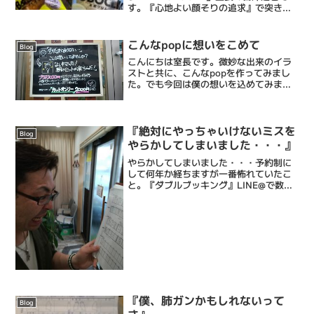
す。『心地よい顔そりの追求』で突き抜
ける床屋・Barberです。僕ら理容フルサ
ワの顔そりは、ストレス社会で頑張るあ
なたにひとときの心地よい癒しと眠りを
こんなpopに想いをこめて
Blog
もたらし、...
こんにちは室長です。微妙な出来のイラ
ストと共に、こんなpopを作ってみまし
た。でも今回は僕の想いを込めてみまし
た。髪を切るのが10分1000円で終わった
としても毎日のセットに時間がかかって
しまうなら……面倒になって髪形なんて
どうでもよくなっ...
『絶対にやっちゃいけないミスを
Blog
やらかしてしまいました・・・』
やらかしてしまいました・・・予約制に
して何年か経ちますが一番怖れていたこ
と。『ダブルブッキング』LINE@で数日
前にいただいていた予約をその場で予約
表に書くのを忘れその後、普通に他のお
客様の予約を受けてしまいました。LINE
予約のお客様が来...
『僕、肺ガンかもしれないって
Blog