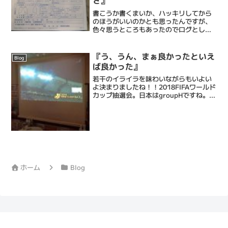
さ』
書こうか書くまいか、ハッキリしてから
のほうがいいのかとも思ったんですが、
色々思うところもあったのでログとして
残しておきます。この前横浜市の無料ガ
ン検診を受けまして。受けたのは肺と大
腸のガン検診でした。結果は2ヶ月後くら
『う、うん、まぁ良かったといえ
Blog
いと言われていたのです...
ば良かった』
若干のイライラを味わいながらもいよい
よ決まりましたね！！2018FIFAワールド
カップ抽選会。日本はgroupHですね。最
後の最後、日本と韓国が残り、どちらがF
でどちらがHかでハラハラしましたが、最
悪の組に入り込むのは避けることができ
ました...
ホーム
Blog