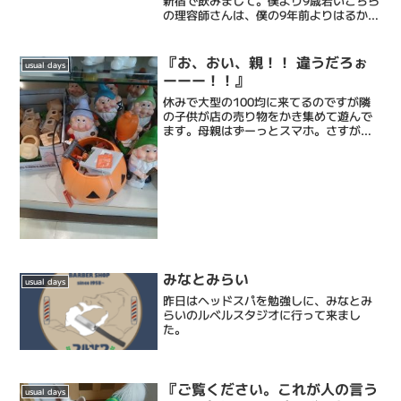
新宿で飲みまして。僕より9歳若いこちら
の理容師さんは、僕の9年前よりはるかに
多くの事を考えていて、すごいなぁと。
それでいて僕とどこか似ている部分もあ
ったりして、話は尽きることなく楽しい
『お、おい、親！！ 違うだろぉ
usual days
時間となりま...
ーーー！！』
休みで大型の100均に来てるのですが隣
の子供が店の売り物をかき集めて遊んで
ます。母親はずーっとスマホ。さすがに
これはマズイだろ....で、注意するのかと
思ったら「お店の人に怒られるからだめ
だよー」・・・・・・・・・・・・そう
いう問題か！？お...
みなとみらい
usual days
昨日はヘッドスパを勉強しに、みなとみ
らいのルベルスタジオに行って来まし
た。
『ご覧ください。これが人の言う
usual days