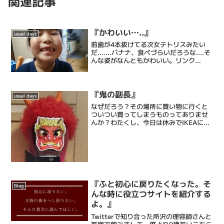
関連記事
『かわいい…..』
usual days
前歯が4本抜けてる次女テトリスみたい
だ.......バナナ、食べづらいだろうな....そ
んな姿がなんともかわいい。リンク
《Webサイト》【理容フルサワ ~a
livingroom~ Web Site】 理容フルサワ
の全てがここに。室長ブログ...
『鬼の副長』
usual days
なぜだろう？その場所に買い物に行くと
ついつい買ってしまうものってありませ
んか？わたくし、今日は休みでIKEAに行
ってきたのですがついつい買っちゃうん
ですよね。電池と延長コードしかも2個入
り。しかし自宅に帰っていざ片付ける段
になり引き出しを開...
『ふと初心に戻りたくなった。そ
Blog
んな時に役立つサイトを紹介する
よ。』
Twitterで知り合った所沢の理容師さんと