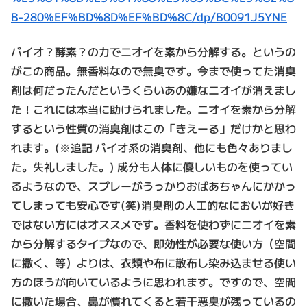
B-280%EF%BD%8D%EF%BD%8C/dp/B0091J5YNE
バイオ？酵素？の力でニオイを素から分解する。というの
がこの商品。無香料なので無臭です。今まで使ってた消臭
剤は何だったんだというくらいあの嫌なニオイが消えまし
た！これには本当に助けられました。ニオイを素から分解
するという性質の消臭剤はこの「きえーる」だけかと思わ
れます。(※追記 バイオ系の消臭剤、他にも色々ありまし
た。失礼しました。) 成分も人体に優しいものを使ってい
るようなので、スプレーがうっかりおばあちゃんにかかっ
てしまっても安心です(笑)消臭剤の人工的なにおいが好き
ではない方にはオススメです。香料を使わずにニオイを素
から分解するタイプなので、即効性が必要な使い方（空間
に撒く、等）よりは、衣類や布に散布し染み込ませる使い
方のほうが向いているように思われます。ですので、空間
に撒いた場合、鼻が慣れてくると若干悪臭が残っているの