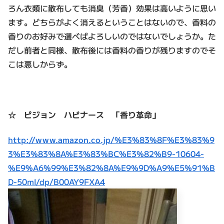
ろん衣類に散布しても消臭（芳香）効果は高いように思い
ます。どちらがよく消えるということはないので、香料の
香りのお好みで選べばよろしいのではないでしょうか。た
だし前者と同様、散布後には香料の香りが残りますのでそ
こは悪しからず。
☆ ピジョン ハビナース 「香り革命」
http://www.amazon.co.jp/%E3%83%8F%E3%83%9
3%E3%83%8A%E3%83%BC%E3%82%B9-10604-
%E9%A6%99%E3%82%8A%E9%9D%A9%E5%91%B
D-50ml/dp/B00AY9FXA4