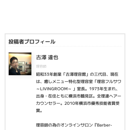
投稿者プロフィール
古澤 達也
理容師
昭和33年創業「古澤理容館」の三代目、現在
は、癒しメニュー特化型理容室「理容フルサワ
～LIVINGROOM～ 」室長。1973年生まれ、
出身・在住ともに横浜市鶴見区。全理連ヘアー
カウンセラー。2010年横浜市優秀技能者賞受
賞。
理容師の為のオンラインサロン『Barber-