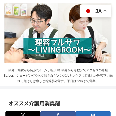
JA
鶴見市場駅から徒歩2分、八丁畷/川崎/鶴見からも数分でアクセスの床屋
Barber。シェービングやヒゲ脱毛などメンズスキンケアに特化した理容室。眠
れる顔そりは癒しと乾燥肌対策に。平日は22時まで営業。
オススメ介護用消臭剤