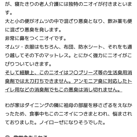
が、寝たきりの老人介護には独特のニオイが付きまといま
す。
大と小の便がオムツの中で混ざり悪臭となり、飲み薬も便
に混ざり悪臭を発します。
非常に鼻をつくニオイです。
オムツ・衣服はもちろん、布団、防水シート、それをも通
り越してその下のマットレス。とにかく強力にニオイがこ
びりついていきます。
そして経験上、このニオイはフ〇ブリーズ等の生活臭用消
臭剤では太刀打ちできません。アンモニア臭に対応したト
イレ用などの消臭剤でもこの悪臭は消し切れません。
わが家はダイニングの隣に祖母の部屋を移さざるをえなか
ったため、食事中もこのニオイにつきまとわれ、悩まされ
ておりました。ノイローゼになりそうでした。