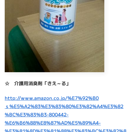
☆ 介護用消臭剤「きえ～る」
http://www.amazon.co.jp/%E7%92%B0
ｓ%E5%A2%83%E3%83%80%E3%82%A4%E3%82
%BC%E3%83%B3-800442-
%E6%B6%88%E8%87%AD%E5%89%A4-
%E3%81%8D%E3%81%88%E3%83%BC%E3%82%8