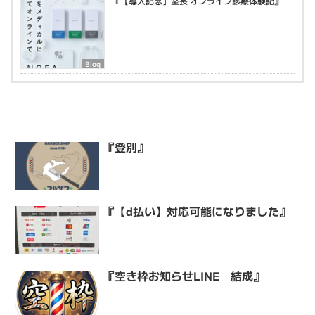
『【導入記念】室長 オンライン診療体験記』
Blog
『登別』
『【d払い】対応可能になりました』
『空き枠お知らせLINE 結成』