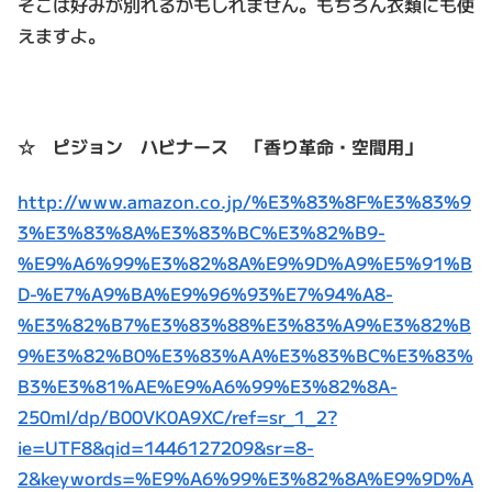
そこは好みが別れるかもしれません。もちろん衣類にも使
えますよ。
☆ ピジョン ハビナース 「香り革命・空間用」
http://www.amazon.co.jp/%E3%83%8F%E3%83%9
3%E3%83%8A%E3%83%BC%E3%82%B9-
%E9%A6%99%E3%82%8A%E9%9D%A9%E5%91%B
D-%E7%A9%BA%E9%96%93%E7%94%A8-
%E3%82%B7%E3%83%88%E3%83%A9%E3%82%B
9%E3%82%B0%E3%83%AA%E3%83%BC%E3%83%
B3%E3%81%AE%E9%A6%99%E3%82%8A-
250ml/dp/B00VK0A9XC/ref=sr_1_2?
ie=UTF8&qid=1446127209&sr=8-
2&keywords=%E9%A6%99%E3%82%8A%E9%9D%A