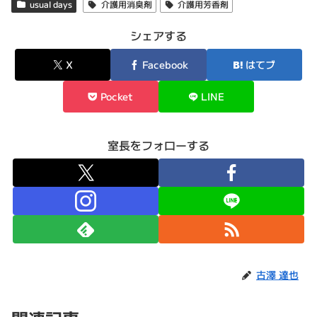
usual days
介護用消臭剤
介護用芳香剤
シェアする
X
Facebook
はてブ
Pocket
LINE
室長をフォローする
古澤 達也