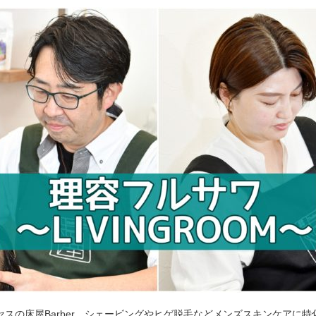
セスの床屋Barber。シェービングやヒゲ脱毛などメンズスキンケアに