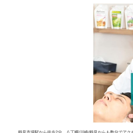
鶴見市場駅から徒歩2分、八丁畷/川崎/鶴見からも数分でアク