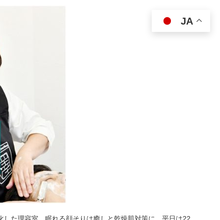
JA
特化した理容室。眠れる顔そりは癒しと乾燥肌対策に。平日は22