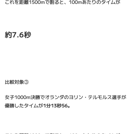
これを距離1500mで割ると、100mあたりのタイムが
約7.6
秒
比較対象③
女子1000m決勝でオランダのヨリン・テルモルス選手が
優勝したタイムが
1分13秒56。