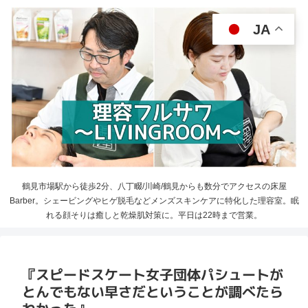
JA
鶴見市場駅から徒歩2分、八丁畷/川崎/鶴見からも数分でアクセスの床屋
Barber。シェービングやヒゲ脱毛などメンズスキンケアに特化した理容室。眠
れる顔そりは癒しと乾燥肌対策に。平日は22時まで営業。
『スピードスケート女子団体パシュートが
とんでもない早さだということが調べたら