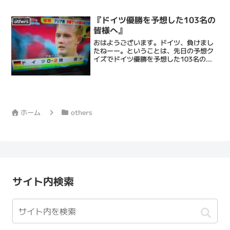
ける床屋・Barberです。僕ら理容フルサ
ワの顔そりは、ストレス社会で頑張るあ
なたにひとときの心地よい癒しと眠りを
『ドイツ優勝を予想した103名の
others
もたらし、...
皆様へ』
おはようございます。ドイツ、負けまし
たねーー。ということは、先日の予想ク
イズでドイツ優勝を予想した103名の
方々、、、、残念でした！！！はぁー
ー、楽しいなーーーワールドカップ。今
日は日本戦ですね。応援しましょう。あ
とはブラジルだな、、、理容...
ホーム
others
サイト内検索