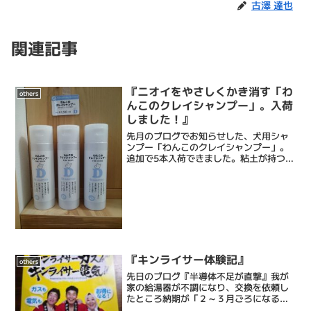
古澤 達也
関連記事
『ニオイをやさしくかき消す「わ
others
んこのクレイシャンプー」。入荷
しました！』
先月のブログでお知らせした、犬用シャ
ンプー「わんこのクレイシャンプー」。
追加で5本入荷できました。粘土が持つ
「ニオイを吸着する効果」で、洗い上が
った時の独特のニオイがかなーり緩和さ
れるというシャンプーです。また、粘土
には汚れを吸着する効果も...
『キンライサー体験記』
others
先日のブログ『半導体不足が直撃』我が
家の給湯器が不調になり、交換を依頼し
たところ納期が「２～３月ごろになる」
と言われた恐怖の話今回はその後日談。