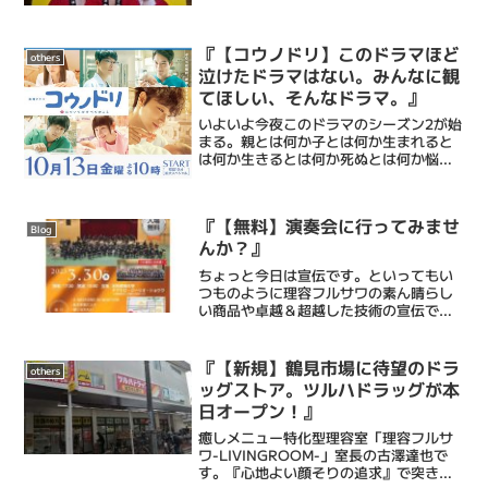
良心的な業者さんだったようで、もし他
で在庫抱えてる所があればそっちに依頼
してもらって構わないとい...
『【コウノドリ】このドラマほど
others
泣けたドラマはない。みんなに観
てほしい、そんなドラマ。』
いよいよ今夜このドラマのシーズン2が始
まる。親とは何か子とは何か生まれると
は何か生きるとは何か死ぬとは何か悩
み、泣き、苦しみ、葛藤し、それでも愛
す。色々な要素が詰まったドラマ「コウ
ノドリ」おれ、、、もっと優しくなろ
『【無料】演奏会に行ってみませ
う。そんな事を思わせてくれ...
Blog
んか？』
ちょっと今日は宣伝です。といってもい
つものように理容フルサワの素ん晴らし
い商品や卓越＆超越した技術の宣伝では
ありません。お客様Yくんが所属する吹奏
楽部の演奏会の宣伝です。Yくんはお父さ
んに連れられて赤ちゃんの頃から来てく
『【新規】鶴見市場に待望のドラ
others
れてるお客さんで、今...
ッグストア。ツルハドラッグが本
日オープン！』
癒しメニュー特化型理容室「理容フルサ
ワ-LIVINGROOM-」室長の古澤達也で
す。『心地よい顔そりの追求』で突き抜