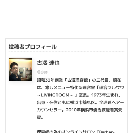
投稿者プロフィール
古澤 達也
理容師
昭和33年創業「古澤理容館」の三代目、現在
は、癒しメニュー特化型理容室「理容フルサワ
～LIVINGROOM～ 」室長。1973年生まれ、
出身・在住ともに横浜市鶴見区。全理連ヘアー
カウンセラー。2010年横浜市優秀技能者賞受
賞。
理容師の為のオンラインサロン『Barber-