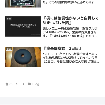
た。でも今回は僕の想いを込めてみまし
た。髪を切るのが10分1000円で終わった
としても毎日のセットに時間がかかって
しまうなら……面倒になって髪形なんて
どうでもよくなっ...
『僕には協調性がないと自覚して
Blog
めまいがした話』
癒しメニュー特化型理容室「理容フルサ
ワ-LIVINGROOM-」室長の古澤達也で
す。『心地よい顔そりの追求』で突き抜
ける床屋・Barberです。僕ら理容フルサ
ワの顔そりは、ストレス社会で頑張るあ
なたにひとときの心地よい癒しと眠りを
『室長闘痔録 2日目』
Blog
もたらし、...
ハロー、エブリワン。夜景が意外とキレ
イな松島病院からお届けしてます。今日
は2日目。今日は朝からこんな感じで始ま
り8回に渡るBENとの格闘の末、腸を完全
にキレイにし、手術前日の大腸検査を受
けました。絶対あるだろうと思ってたポ
リープが意外にも無...
ホーム
Blog