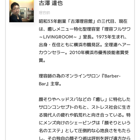
古澤 達也
理容師
昭和33年創業「古澤理容館」の三代目、現在
は、癒しメニュー特化型理容室「理容フルサワ
～LIVINGROOM～ 」室長。1973年生まれ、
出身・在住ともに横浜市鶴見区。全理連ヘアー
カウンセラー。2010年横浜市優秀技能者賞受
賞。
理容師の為のオンラインサロン『Barber-
Bar』主宰。
顔そりやヘッドスパなどの「癒し」に特化した
サロンコンセプトのもと、ストレス社会に生き
る現代人の疲れや肌荒れと向き合っている。特
にメンズ向けのシェービングは「顔そりという
名のエステ」として圧倒的な心地良さをもたら
し、その独自の顔そり術は評判を呼び遠方から