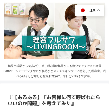
JA
鶴見市場駅から徒歩2分、八丁畷/川崎/鶴見からも数分でアクセスの床屋
Barber。シェービングやヒゲ脱毛などメンズスキンケアに特化した理容室。眠
れる顔そりは癒しと乾燥肌対策に。平日は22時まで営業。
『【あるある】「お客様に何て呼ばれたら
いいのか問題」を考えてみた』