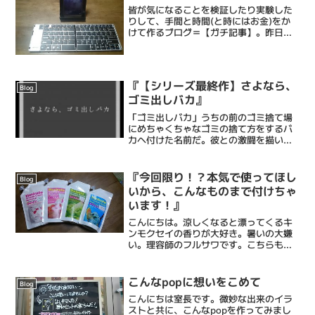
皆が気になることを検証したり実験した
りして、手間と時間(と時にはお金)をか
けて作るブログ＝【ガチ記事】。昨日公
開しました。この反響がなかなか凄いで
す。ブログ公開後、fbでの友人申請やシ
ェア、Twitterでもフォロー、リツイート
などを次々と...
『【シリーズ最終作】さよなら、
Blog
ゴミ出しバカ』
「ゴミ出しバカ」うちの前のゴミ捨て場
にめちゃくちゃなゴミの捨て方をするバ
カへ付けた名前だ。彼との激闘を描いた
「ゴミ出しバカ３部作」は、ワードプレ
ス移行初期の僕のブログの中でもかなり
の反響をいただけたブログとなった。あ
『今回限り！？本気で使ってほし
Blog
れからだいぶ経ち、その間...
いから、こんなものまで付けちゃ
います！』
こんにちは。涼しくなると漂ってくるキ
ンモクセイの香りが大好き。暑いの大嫌
い。理容師のフルサワです。こちらも香
りの芳醇さが特徴の全身洗浄料、クリー
ムズクリーム。今までも色々と扱ってき
ましたが今回はほんと皆さんに知ってほ
こんなpopに想いをこめて
Blog
しい。使ってみてほしい。...
こんにちは室長です。微妙な出来のイラ
ストと共に、こんなpopを作ってみまし