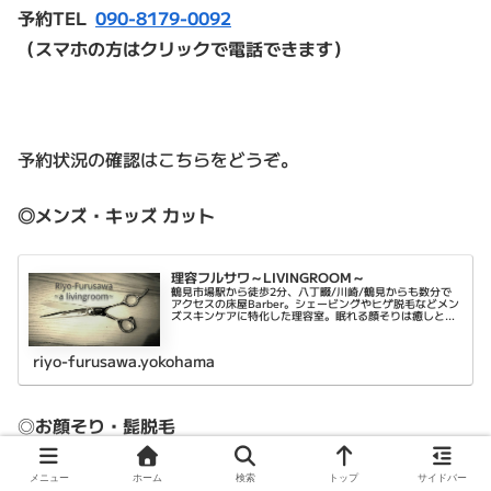
予約TEL
090-8179-0092
（スマホの方はクリックで電話できます）
予約状況の確認はこちらをどうぞ。
◎メンズ・キッズ カット
理容フルサワ～LIVINGROOM～
鶴見市場駅から徒歩2分、八丁畷/川崎/鶴見からも数分で
アクセスの床屋Barber。シェービングやヒゲ脱毛などメン
ズスキンケアに特化した理容室。眠れる顔そりは癒しと乾
燥肌対策に。平日は22時まで営業。
riyo-furusawa.yokohama
◎
お顔そり・髭脱毛
https://beauty.hotpepper.jp/kr/slnH000533853/
メニュー
ホーム
検索
トップ
サイドバー