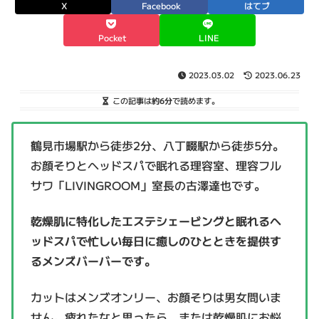
X
Facebook
はてブ
Pocket
LINE
2023.03.02
2023.06.23
この記事は
約6分
で読めます。
鶴見市場駅から徒歩2分、八丁畷駅から徒歩5分。
お顔そりとヘッドスパで眠れる理容室、理容フル
サワ「LIVINGROOM」室長の古澤達也です。
乾燥肌に特化したエステシェービングと眠れるヘ
ッドスパで忙しい毎日に癒しのひとときを提供す
るメンズバーバーです。
カットはメンズオンリー、お顔そりは男女問いま
せん。疲れたなと思ったら、または乾燥肌にお悩