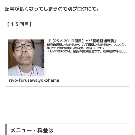
記事が長くなってしまうので別ブログにて。
【１３回目】
『【R5.6.20 13回目】ヒゲ脱毛経過報告』
鶴見市場駅から徒歩2分、八丁畷駅から徒歩5分。メンズス
キンケア専門の癒し理容室、理容フルサワ
「LIVINGROOM」室長の古澤達也です。乾燥肌に特化し
たエステシェービング、日々の髭剃りを簡単にするヒゲ脱
毛、頭皮環境を整えるヘッドスパ、等で癒...
riyo-furusawa.yokohama
メニュー・料金は