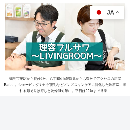
JA
鶴見市場駅から徒歩2分、八丁畷/川崎/鶴見からも数分でアクセスの床屋
Barber。シェービングやヒゲ脱毛などメンズスキンケアに特化した理容室。眠
れる顔そりは癒しと乾燥肌対策に。平日は22時まで営業。