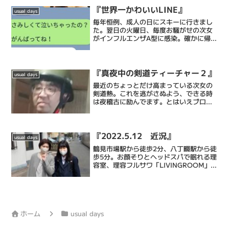
スパ、等で癒...
『世界一かわいいLINE』
usual days
毎年恒例、成人の日にスキーに行きまし
た。翌日の火曜日、毎度お騒がせの次女
がインフルエンザA型に感染。確かに帰り
の車中は珍しくずっと寝てたもんなぁ。
その辺から具合悪かったのかも、、と反
省。で、その日から部屋にひとりで隔離
された生活を送ってます...
『真夜中の剣道ティーチャー２』
usual days
最近のちょっとだけ高まっている次女の
剣道熱。これを逃がさぬよう、できる時
は夜稽古に励んでます。とはいえブログ
コンサル始めちゃったので毎日は出来て
ないですが。今回のテーマは小手面。小
手を打ってそのまま面打ちに一連の動作
で繋げていく連続技です。...
『2022.5.12 近況』
usual days
鶴見市場駅から徒歩2分、八丁畷駅から徒
歩5分。お顔そりとヘッドスパで眠れる理
容室、理容フルサワ「LIVINGROOM」室
長の古澤達也です。乾燥肌に特化したエ
ステシェービングと眠れるヘッドスパで
忙しい毎日に癒しのひとときを提供する
メンズバーバ...
ホーム
usual days