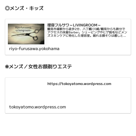
◎メンズ・キッズ
理容フルサワ～LIVINGROOM～
鶴見市場駅から徒歩2分、八丁畷/川崎/鶴見からも数分で
アクセスの床屋Barber。シェービングやヒゲ脱毛などメン
ズスキンケアに特化した理容室。眠れる顔そりは癒しと乾
燥肌対策に。平日は22時まで営業。
riyo-furusawa.yokohama
❀メンズ／女性お顔剃りエステ
https://tokoyatomo.wordpress.com
tokoyatomo.wordpress.com