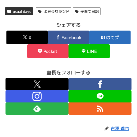
usual days
よみうりランド
子育て日記
シェアする
X
Facebook
はてブ
Pocket
LINE
室長をフォローする
古澤 達也