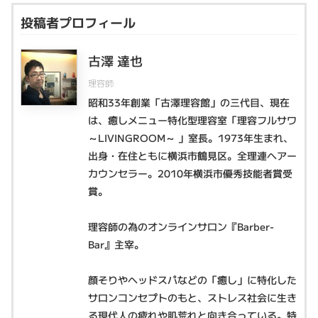
投稿者プロフィール
古澤 達也
理容師
昭和33年創業「古澤理容館」の三代目、現在
は、癒しメニュー特化型理容室「理容フルサワ
～LIVINGROOM～ 」室長。1973年生まれ、
出身・在住ともに横浜市鶴見区。全理連ヘアー
カウンセラー。2010年横浜市優秀技能者賞受
賞。
理容師の為のオンラインサロン『Barber-
Bar』主宰。
顔そりやヘッドスパなどの「癒し」に特化した
サロンコンセプトのもと、ストレス社会に生き
る現代人の疲れや肌荒れと向き合っている。特