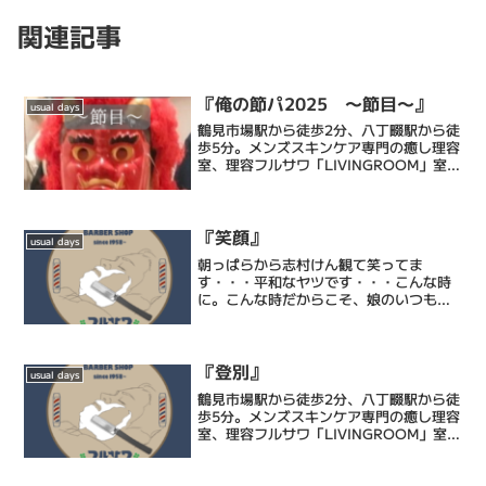
関連記事
『俺の節パ2025 ～節目～』
usual days
鶴見市場駅から徒歩2分、八丁畷駅から徒
歩5分。メンズスキンケア専門の癒し理容
室、理容フルサワ「LIVINGROOM」室長
の古澤達也です。乾燥肌に特化したエス
テシェービング、日々の髭剃りを簡単に
するヒゲ脱毛、頭皮環境を整えるヘッド
スパ、等で癒...
『笑顔』
usual days
朝っぱらから志村けん観て笑ってま
す・・・平和なヤツです・・・こんな時
に。こんな時だからこそ、娘のいつもと
変わらぬ笑顔に救われます。君の笑顔を
守るために僕は頑張りますし、闘いま
す。さーて、仕事仕事。リンク【LINE＠
公式アカウント】 LIN...
『登別』
usual days
鶴見市場駅から徒歩2分、八丁畷駅から徒
歩5分。メンズスキンケア専門の癒し理容
室、理容フルサワ「LIVINGROOM」室長
の古澤達也です。乾燥肌に特化したエス
テシェービング、日々の髭剃りを簡単に
するヒゲ脱毛、頭皮環境を整えるヘッド