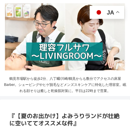
JA
鶴見市場駅から徒歩2分、八丁畷/川崎/鶴見からも数分でアクセスの床屋
Barber。シェービングやヒゲ脱毛などメンズスキンケアに特化した理容室。眠
れる顔そりは癒しと乾燥肌対策に。平日は22時まで営業。
『【夏のお出かけ】よみうりランドが壮絶
に空いててオススメな件』